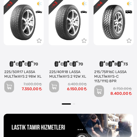
3
3
4
- %
- %
- %
C
C
70
C
C
70
D
B
73
225/50R17 LASSA
225/40R18 LASSA
215/75R16C LASSA
MULTİWAYS 2 98W XL
MULTİWAYS 2 92W XL
MULTİWAYS-C
113/111Q 8PR
7.600,00
6.400,00
7.350,00
6.150,00
8.750,00
8.400,00