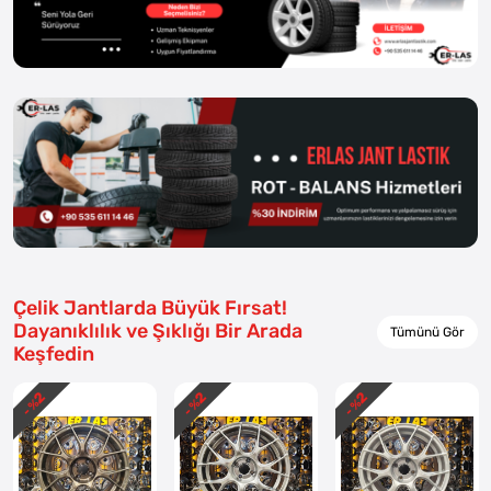
Çelik Jantlarda Büyük Fırsat!
Dayanıklılık ve Şıklığı Bir Arada
Tümünü Gör
Keşfedin
2
2
2
- %
- %
- %