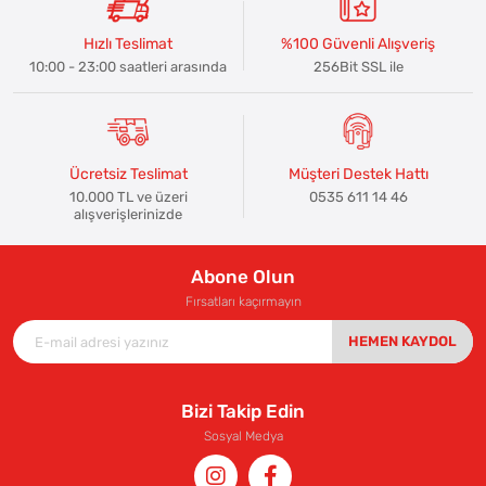
Hızlı Teslimat
%100 Güvenli Alışveriş
10:00 - 23:00 saatleri arasında
256Bit SSL ile
Ücretsiz Teslimat
Müşteri Destek Hattı
10.000 TL ve üzeri
0535 611 14 46
alışverişlerinizde
Abone Olun
Fırsatları kaçırmayın
HEMEN KAYDOL
Bizi Takip Edin
Sosyal Medya