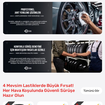
4 Mevsim Lastiklerde Büyük Fırsat!
Her Hava Koşulunda Güvenli Sürüşe
Tümünü Gör
Hazır Olun
3
3