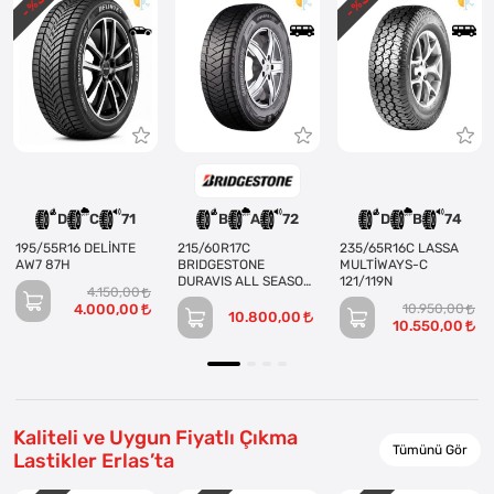
- %
- %
D
C
71
B
A
72
D
B
74
195/55R16 DELİNTE
215/60R17C
235/65R16C LASSA
AW7 87H
BRIDGESTONE
MULTİWAYS-C
DURAVIS ALL SEASON
121/119N
4.150,00
EVO 109/107T
4.000,00
10.950,00
10.800,00
10.550,00
Kaliteli ve Uygun Fiyatlı Çıkma
Tümünü Gör
Lastikler Erlas’ta