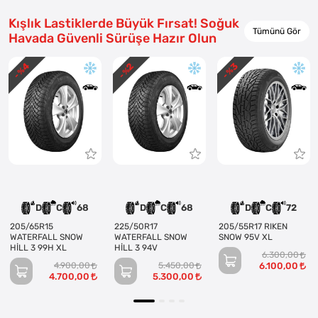
Kışlık Lastiklerde Büyük Fırsat! Soğuk
Tümünü Gör
Havada Güvenli Sürüşe Hazır Olun
4
3
2
- %
- %
- %
D
C
68
D
C
68
D
C
72
205/65R15
225/50R17
205/55R17 RIKEN
WATERFALL SNOW
WATERFALL SNOW
SNOW 95V XL
HİLL 3 99H XL
HİLL 3 94V
6.300,00
4.900,00
5.450,00
6.100,00
4.700,00
5.300,00