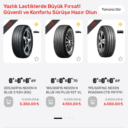
Yazlık Lastiklerde Büyük Fırsat!
Tümünü Gör
Güvenli ve Konforlu Sürüşe Hazır Olun
3
3
3
- %
- %
- %
A
B
69
C
B
70
D
B
69
205/60R16 NEXEN N
185/65R15 NEXEN N
195/60R16C NEXEN
BLUE S 92H (KİA)
BLUE HD PLUS 92T XL
ROADIAN CT8 99/97H
5.550,00
4.250,00
6.800,00
5.350,00
4.100,00
6.550,00