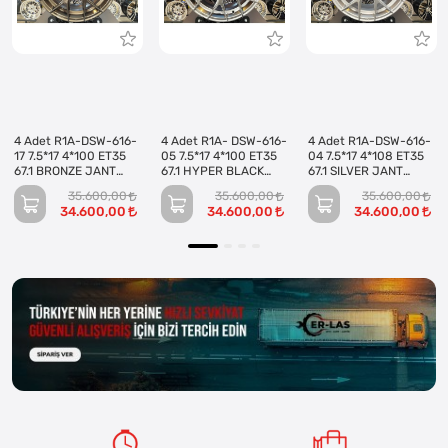
4 Adet R1A-DSW-616-
4 Adet R1A- DSW-616-
4 Adet R1A-DSW-616-
17 7.5*17 4*100 ET35
05 7.5*17 4*100 ET35
04 7.5*17 4*108 ET35
67.1 BRONZE JANT
67.1 HYPER BLACK
67.1 SILVER JANT
(Takım)
JANT (Takım)
(Takım)
35.600,00
35.600,00
35.600,00
34.600,00
34.600,00
34.600,00