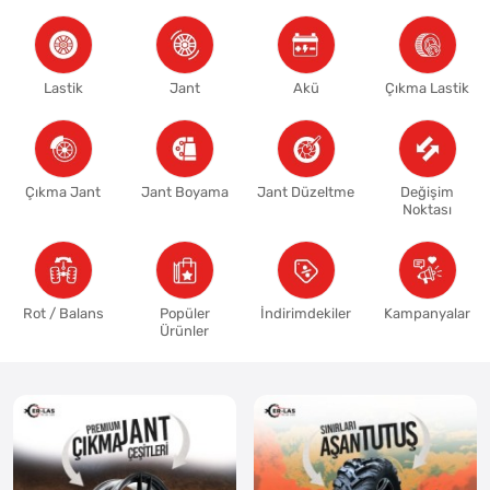
Lastik
Jant
Akü
Çıkma Lastik
Çıkma Jant
Jant Boyama
Jant Düzeltme
Değişim
Noktası
Rot / Balans
Popüler
İndirimdekiler
Kampanyalar
Ürünler