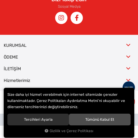
Sosyal Medya
KURUMSAL
ÖDEME
İLETİŞİM
Hizmetlerimiz
Size daha iyi hizmet verebilmek için internet sitemizde çerezler
kullanılmaktadır. Çerez Politikaları Aydınlatma Metni’ni okuyabilir ve
© 2023
ER-LAS Oto Jant ve Lastik - Yunus ULAŞ
. Tüm hakları saklıdır.
dilerseniz tercihlerinizi değiştirebilirsiniz.
Site tasarımı tarafımızdan yapılmıştır.
Tercihleri Ayarla
Tümünü Kabul Et
Gizlilik ve Çerez Politikası
0