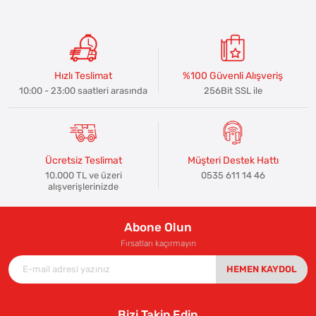
Hızlı Teslimat
%100 Güvenli Alışveriş
10:00 - 23:00 saatleri arasında
256Bit SSL ile
Ücretsiz Teslimat
Müşteri Destek Hattı
10.000 TL ve üzeri
0535 611 14 46
alışverişlerinizde
Abone Olun
Fırsatları kaçırmayın
HEMEN KAYDOL
Bizi Takip Edin