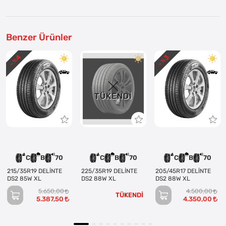
Benzer Ürünler
4
3
- %
- %
TÜKENDI
C
B
70
C
B
70
C
B
70
215/35R19 DELİNTE
225/35R19 DELİNTE
205/45R17 DELİNTE
DS2 85W XL
DS2 88W XL
DS2 88W XL
5.650,00
4.500,00
TÜKENDİ
5.387,50
4.350,00