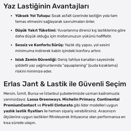
Yaz Lastiğinin Avantajları
Yüksek Yol Tutuşu:
Sıcak asfalt üzerinde lastiğin yola tam
temas etmesini sağlayarak savrulmaları önler.
Düşük Yakıt Tüketimi:
Yuvarlanma direnci kış lastiklerine göre
daha düşük olduğu için motorunuzun yükünü hafifletir.
Sessiz ve Konforlu Sürüş:
Yazlık diş yapısı, yol sesini
minimuma indirerek kabin içindeki konforu artırır.
Islak Zemin Güvenliği:
Geniş tahliye kanalları sayesinde
şiddetli yaz yağmurlarında "aquaplaning" (suda kızaklama)
riskini minimize eder.
Erlas Jant & Lastik ile Güvenli Seçim
Mersin, İzmit, Bursa ve İstanbul şubelerimizde uzman kadromuzla
yanınızdayız.
Lassa Greenways
,
Michelin Primacy
,
Continental
PremiumContact
ve
Pirelli Cinturato
gibi lider modelleri uygun
yazlık lastik fiyatları
ile hemen sipariş verebilirsiniz. Aracınızın
ölçülerine uygun lastikleri filtreleyerek ihtiyacınız olan performansa en
kısa sürede ulaşın.