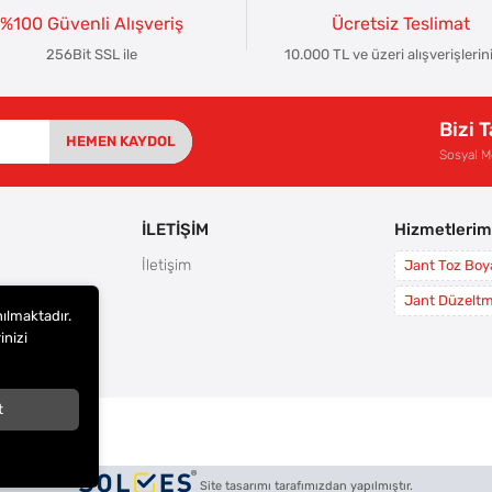
%100 Güvenli Alışveriş
Ücretsiz Teslimat
256Bit SSL ile
10.000 TL ve üzeri alışverişlerin
Bizi 
HEMEN KAYDOL
Sosyal 
İLETİŞİM
Hizmetlerim
İletişim
Jant Toz Bo
rı
Jant Düzelt
nılmaktadır.
leri
inizi
i
t
arı
Site tasarımı tarafımızdan yapılmıştır.