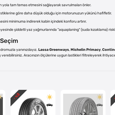
in yola tam temas etmesini sağlayarak savrulmaları önler.
stiklerine göre daha düşük olduğu için motorunuzun yükünü hafifletir.
 sesini minimuma indirerek kabin içindeki konforu artırır.
ayesinde şiddetli yaz yağmurlarında "aquaplaning" (suda kızaklama) riski
i Seçim
kadromuzla yanınızdayız.
Lassa Greenways
,
Michelin Primacy
,
Contin
 verebilirsiniz. Aracınızın ölçülerine uygun lastikleri filtreleyerek ihtiy
3
- %
-