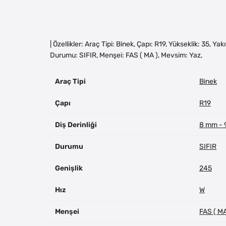
| Özellikler: Araç Tipi: Binek, Çapı: R19, Yükseklik: 35, Y
Durumu: SIFIR, Menşei: FAS ( MA ), Mevsim: Yaz,
Araç Tipi
Binek
Çapı
R19
Diş Derinliği
8 mm -
Durumu
SIFIR
Genişlik
245
Hız
W
Menşei
FAS ( MA