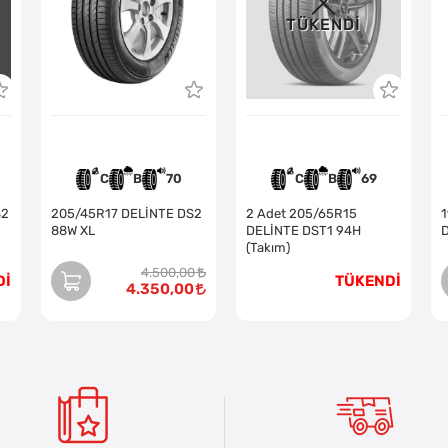
TÜKENDI
C
B
70
C
B
69
S2
205/45R17 DELİNTE DS2
2 Adet 205/65R15
88W XL
DELİNTE DST1 94H
(Takım)
4.500,00
Dİ
TÜKENDİ
4.350,00