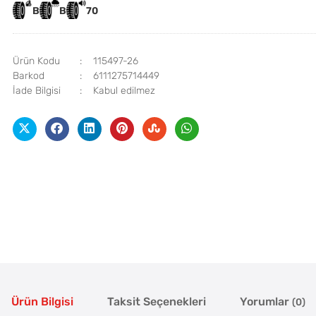
B
B
70
Ürün Kodu
115497-26
Barkod
6111275714449
İade Bilgisi
Ürün Bilgisi
Taksit Seçenekleri
Yorumlar
(0)