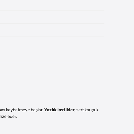
nsını kaybetmeye başlar.
Yazlık lastikler
, sert kauçuk
mize eder.