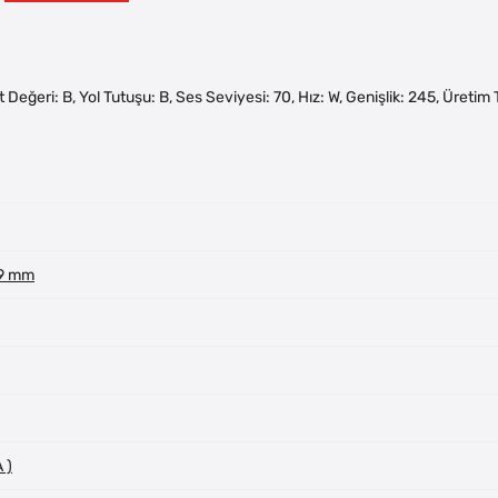
akıt Değeri: B, Yol Tutuşu: B, Ses Seviyesi: 70, Hız: W, Genişlik: 245, Üreti
 9 mm
 )