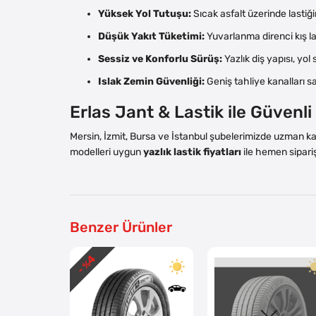
Yüksek Yol Tutuşu:
Sıcak asfalt üzerinde lastiğ
Düşük Yakıt Tüketimi:
Yuvarlanma direnci kış la
Sessiz ve Konforlu Sürüş:
Yazlık diş yapısı, yol
Islak Zemin Güvenliği:
Geniş tahliye kanalları s
Erlas Jant & Lastik ile Güvenl
Mersin, İzmit, Bursa ve İstanbul şubelerimizde uzman 
modelleri uygun
yazlık lastik fiyatları
ile hemen sipariş
Benzer Ürünler
4
- %