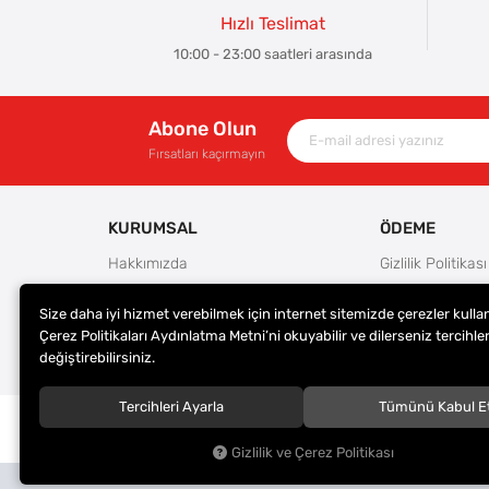
Hızlı Teslimat
10:00 - 23:00 saatleri arasında
Abone Olun
Fırsatları kaçırmayın
KURUMSAL
ÖDEME
Hakkımızda
Gizlilik Politikası
Güvenlik
Kullanım Koşulla
Size daha iyi hizmet verebilmek için internet sitemizde çerezler kulla
Teslimat ve İade Şartları
Ödeme Seçenek
Çerez Politikaları Aydınlatma Metni’ni okuyabilir ve dilerseniz tercihler
Kargo Seçenekleri
Satış Sözleşmes
değiştirebilirsiniz.
Tercihleri Ayarla
Tümünü Kabul E
© 2023
ER-LAS Oto Jant ve Lastik - Yunus ULAŞ
. Tüm hakl
saklıdır.
Gizlilik ve Çerez Politikası