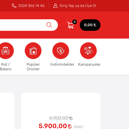
0224 366 14 46
Giriş Yap ya da Üye Ol
0
0,00
Rot /
Popüler
İndirimdekiler
Kampanyalar
Balans
Ürünler
6.150,00
5.900,00