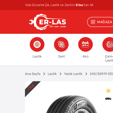
Yola Güvenle Çık, Lastik ve Jantını
Erlas
’tan Al!
MAĞAZA
Lastik
Jant
Akü
Çıkm
Lasti
Ana Sayfa
Lastik
Yazlık Lastik
245/35R19 DE
%4
-