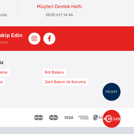
Müşteri Destek Hattı
izde
0535 611 14 46
Takip Edin
Medya
iz
yama
Rot Balans
me
Jant Bakım Ve Koruma