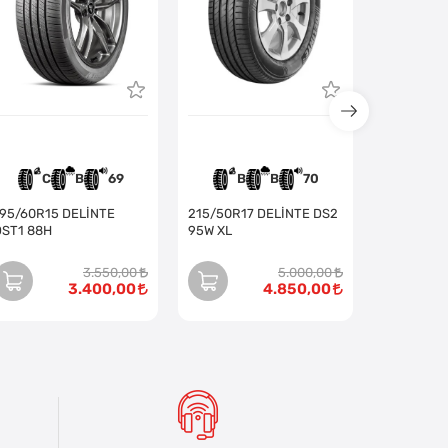
TÜ
C
B
69
B
B
70
B
195/60R15 DELİNTE
215/50R17 DELİNTE DS2
DST1 88H
95W XL
3.550,00
5.000,00
3.400,00
4.850,00