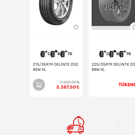
TÜKENDI
C
B
70
C
B
70
215/35R19 DELİNTE DS2
225/35R19 DELİNTE D
85W XL
88W XL
5.650,00
TÜKEN
5.387,50