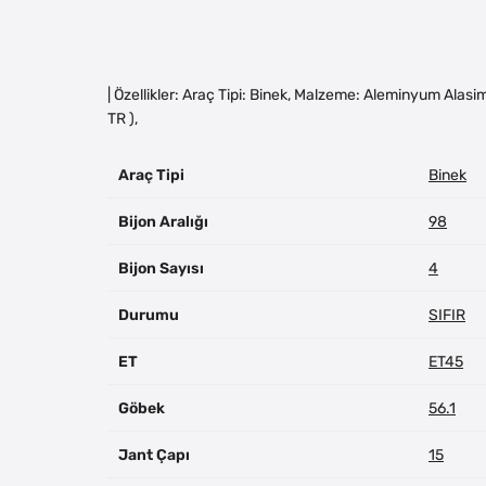
| Özellikler: Araç Tipi: Binek, Malzeme: Aleminyum Alasim
TR ),
Araç Tipi
Binek
Bijon Aralığı
98
Bijon Sayısı
4
Durumu
SIFIR
ET
ET45
Göbek
56.1
Jant Çapı
15