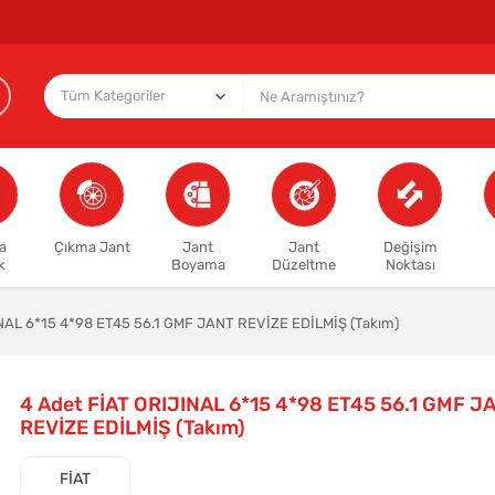
a
Çıkma Jant
Jant
Jant
Değişim
k
Boyama
Düzeltme
Noktası
NAL 6*15 4*98 ET45 56.1 GMF JANT REVİZE EDİLMİŞ (Takım)
4 Adet FİAT ORIJINAL 6*15 4*98 ET45 56.1 GMF J
REVİZE EDİLMİŞ (Takım)
FİAT