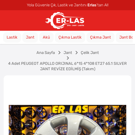
Yola Güvenle Çık, Lastik ve Jantını
Erlas
’tan Al!
Lastik
Jant
Akü
Çıkma Lastik
Çıkma Jant
Jant Bo
Ana Sayfa
Jant
Çelik Jant
4 Adet PEUGEOT APOLLO ORIJINAL 6*15 4*108 ET27 65.1 SILVER
JANT REVİZE EDİLMİŞ (Takım)