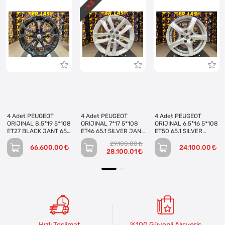
3
- %
4 Adet PEUGEOT
4 Adet PEUGEOT
4 Adet PEUGEOT
ORIJINAL 8.5*19 5*108
ORIJINAL 7*17 5*108
ORIJINAL 6.5*16 5*108
ET27 BLACK JANT 65.1
ET46 65.1 SILVER JANT
ET50 65.1 SILVER
REVİZE EDİLMİŞ
REVİZE EDİLMİŞ
JANT REVİZE EDİLMİŞ
29.100,00
(Takım)
(Takım)
(Takım)
66.600,00
24.100,00
28.100,01
Hızlı Teslimat
%100 Güvenli Alışveriş