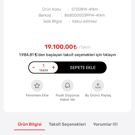
Ürün Kodu
ST00814-4tkm
Barkod
8680000039914-4tkm
İade Bilgisi
19.100,00
1.984,81
'den başlayan taksit seçenekleri için tıklayın
-
+
SEPETE EKLE
Favorilere Ekle
Fiyatı Düşünce
Bu Ürünü Paylaş
Haber Ver
Ürün Bilgisi
Taksit Seçenekleri
Yorumlar
(0)