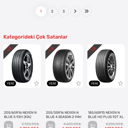
1
2
3
Kategorideki Çok Satanlar
3
3
3
- %
- %
- %
YENI
YENI
YENI
205/60R16 NEXEN N
205/55R16 NEXEN N
185/65R15 NEXEN N
BLUE S 92H (KİA)
BLUE 4 SEASON 2 94H
BLUE HD PLUS 92T XL
5.550,00
4.600,00
4.250,00