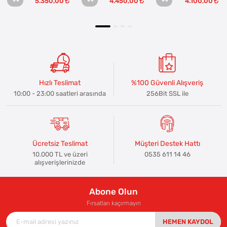
5.350,00
4.450,00
4.100,00
Hızlı Teslimat
%100 Güvenli Alışveriş
10:00 - 23:00 saatleri arasında
256Bit SSL ile
Ücretsiz Teslimat
Müşteri Destek Hattı
10.000 TL ve üzeri
0535 611 14 46
alışverişlerinizde
Abone Olun
Fırsatları kaçırmayın
HEMEN KAYDOL