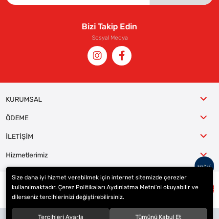
Bizi Takip Edin
Sosyal Medya
KURUMSAL
ÖDEME
İLETİŞİM
Hizmetlerimiz
Size daha iyi hizmet verebilmek için internet sitemizde çerezler
kullanılmaktadır. Çerez Politikaları Aydınlatma Metni’ni okuyabilir ve
© 2023
ER-LAS Oto Jant ve Lastik - Yunus ULAŞ
. Tüm hakları saklıdır.
dilerseniz tercihlerinizi değiştirebilirsiniz.
Site tasarımı tarafımızdan yapılmıştır.
Tercihleri Ayarla
Tümünü Kabul Et