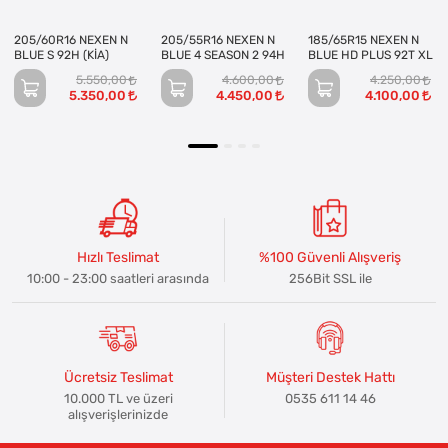
205/60R16 NEXEN N
205/55R16 NEXEN N
185/65R15 NEXEN N
BLUE S 92H (KİA)
BLUE 4 SEASON 2 94H
BLUE HD PLUS 92T XL
5.550,00
4.600,00
4.250,00
5.350,00
4.450,00
4.100,00
Hızlı Teslimat
%100 Güvenli Alışveriş
10:00 - 23:00 saatleri arasında
256Bit SSL ile
Ücretsiz Teslimat
Müşteri Destek Hattı
10.000 TL ve üzeri
0535 611 14 46
alışverişlerinizde