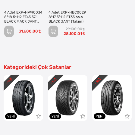
4 Adet EXP-HVW0034
4 Adet EXP-HBC0029
8*18 5*112 ET45 57.1
8*17 5*112 ET35 66.6
BLACK MACK JANT
BLACK JANT (Takım)
(Takım)
29.100,00
31.600,00
28.100,01
Kategorideki Çok Satanlar
3
3
3
- %
- %
- %
YENI
YENI
YENI