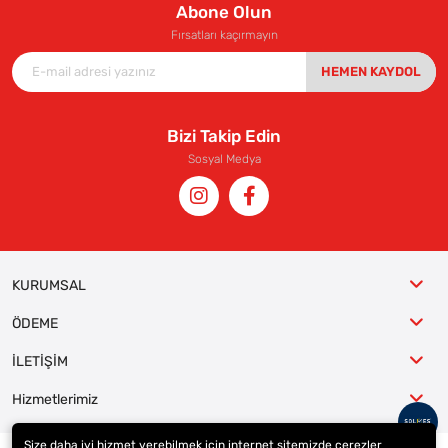
Abone Olun
Fırsatları kaçırmayın
HEMEN KAYDOL
Bizi Takip Edin
Sosyal Medya
KURUMSAL
ÖDEME
İLETİŞİM
Hizmetlerimiz
Size daha iyi hizmet verebilmek için internet sitemizde çerezler