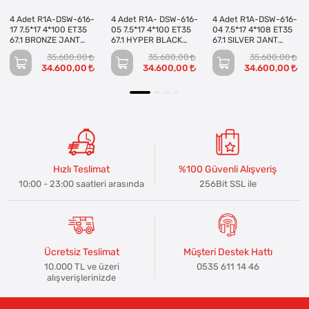
4 Adet R1A-DSW-616-
4 Adet R1A- DSW-616-
4 Adet R1A-DSW-616-
17 7.5*17 4*100 ET35
05 7.5*17 4*100 ET35
04 7.5*17 4*108 ET35
67.1 BRONZE JANT
67.1 HYPER BLACK
67.1 SILVER JANT
(Takım)
JANT (Takım)
(Takım)
35.600,00
35.600,00
35.600,00
34.600,00
34.600,00
34.600,00
Hızlı Teslimat
%100 Güvenli Alışveriş
10:00 - 23:00 saatleri arasında
256Bit SSL ile
Ücretsiz Teslimat
Müşteri Destek Hattı
10.000 TL ve üzeri
0535 611 14 46
alışverişlerinizde