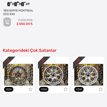
D
B
69
185/60R15 MONTREAL
ECO 84V
2.650,00
2.550,00
Kategorideki Çok Satanlar
2
2
2
- %
- %
- %
YENI
YENI
YENI