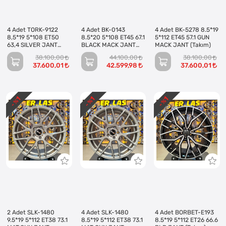
4 Adet TORK-9122
4 Adet BK-0143
4 Adet BK-5278 8.5*19
8,5*19 5*108 ET50
8.5*20 5*108 ET45 67.1
5*112 ET45 57.1 GUN
63,4 SILVER JANT
BLACK MACK JANT
MACK JANT (Takım)
(Takım)
(Takım)
38.100,00
44.100,00
38.100,00
37.600,01
42.599,98
37.600,01
1
1
1
- %
- %
- %
2 Adet SLK-1480
4 Adet SLK-1480
4 Adet BORBET-E193
9.5*19 5*112 ET38 73.1
8.5*19 5*112 ET38 73.1
8.5*19 5*112 ET26 66.6