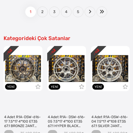
1
2
3
4
5
Kategorideki Çok Satanlar
2
2
2
- %
- %
- %
YENI
YENI
YENI
4 Adet R1A-DSW-616-
4 Adet R1A- DSW-616-
4 Adet R1A-DSW-616-
17 7.5*17 4*100 ET35
05 7.5*17 4*100 ET35
04 7.5*17 4*108 ET35
67.1 BRONZE JANT
67.1 HYPER BLACK
67.1 SILVER JANT
(Takım)
JANT (Takım)
(Takım)