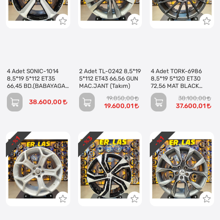
4 Adet SONIC-1014
2 Adet TL-0242 8,5*19
4 Adet TORK-6986
8,5*19 5*112 ET35
5*112 ET43 66,56 GUN
8,5*19 5*120 ET30
66,45 BD.(BABAYAGA)
MAC.JANT (Takım)
72,56 MAT BLACK
JANT (Takım)
JANT (Takım)
19.850,00
38.100,00
38.600,00
19.600,01
37.600,01
3
1
1
- %
- %
- %