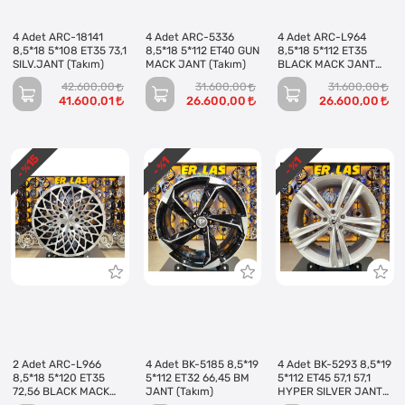
4 Adet ARC-18141
4 Adet ARC-5336
4 Adet ARC-L964
8,5*18 5*108 ET35 73,1
8,5*18 5*112 ET40 GUN
8,5*18 5*112 ET35
SILV.JANT (Takım)
MACK JANT (Takım)
BLACK MACK JANT
(Takım)
42.600,00
31.600,00
31.600,00
41.600,01
26.600,00
26.600,00
15
1
1
- %
- %
- %
2 Adet ARC-L966
4 Adet BK-5185 8,5*19
4 Adet BK-5293 8,5*19
8,5*18 5*120 ET35
5*112 ET32 66,45 BM
5*112 ET45 57,1 57,1
72,56 BLACK MACK
JANT (Takım)
HYPER SILVER JANT