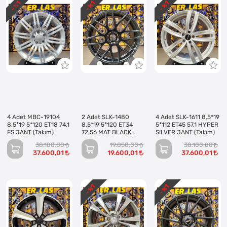
1
1
1
- %
- %
- %
4 Adet MBC-19104
2 Adet SLK-1480
4 Adet SLK-1611 8,5*19
8,5*19 5*120 ET18 74,1
8,5*19 5*120 ET34
5*112 ET45 57,1 HYPER
FS JANT (Takım)
72,56 MAT BLACK
SILVER JANT (Takım)
JANT (Takım)
38.100,00
19.850,00
38.100,00
37.600,01
19.600,01
37.600,01
1
1
- %
- %