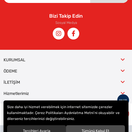
Bizi Takip Edin
Sosyal Medya
KURUMSAL
ÖDEME
İLETİŞİM
Hizmetlerimiz
Size daha iyi hizmet verebilmek için internet sitemizde çerezler
kullanılmaktadır. Çerez Politikaları Aydınlatma Metni’ni okuyabilir ve
© 2023
ER-LAS Oto Jant ve Lastik - Yunus ULAŞ
. Tüm hakları saklıdır.
dilerseniz tercihlerinizi değiştirebilirsiniz.
Site tasarımı tarafımızdan yapılmıştır.
Tercihleri Ayarla
Tümünü Kabul Et