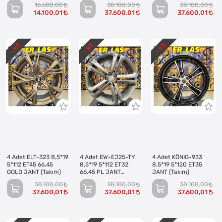
JANT (Takım)
(Takım)
16.600,00
38.100,00
38.100,00
14.100,01
37.600,01
37.600,01
1
1
1
- %
- %
- %
4 Adet ELT-323 8,5*19
4 Adet EW-EJ25-TY
4 Adet KÖNIG-933
5*112 ET45 66,45
8,5*19 5*112 ET32
8,5*19 5*120 ET35
GOLD JANT (Takım)
66,45 PL JANT
JANT (Takım)
(Takım)
38.100,00
38.100,00
38.100,00
37.600,01
37.600,01
37.600,01