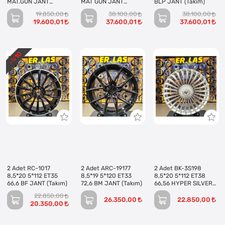
MAT.GUN JANT
MAT GUN JANT
BLP JANT (Takım)
(Takım)
(Takım)
19.850,00
38.100,00
38.100,00
19.600,01
37.600,01
37.600,01
10
- %
2 Adet RC-1017
2 Adet ARC-19177
2 Adet BK-3S198
8,5*20 5*112 ET35
8,5*19 5*120 ET33
8,5*20 5*112 ET38
66,6 BF JANT (Takım)
72,6 BM JANT (Takım)
66,56 HYPER SILVER
JANT (Takım)
22.850,00
26.350,00
22.850,00
20.350,00