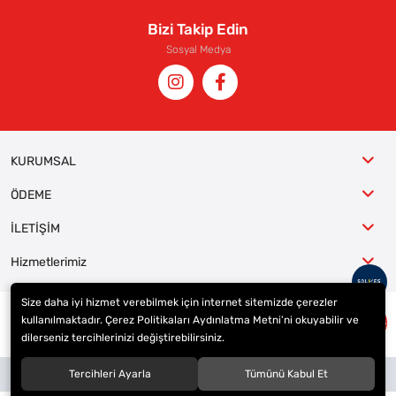
Bizi Takip Edin
Sosyal Medya
KURUMSAL
ÖDEME
İLETİŞİM
Hizmetlerimiz
Size daha iyi hizmet verebilmek için internet sitemizde çerezler
kullanılmaktadır. Çerez Politikaları Aydınlatma Metni’ni okuyabilir ve
© 2023
ER-LAS Oto Jant ve Lastik - Yunus ULAŞ
. Tüm hakları saklıdır.
dilerseniz tercihlerinizi değiştirebilirsiniz.
Site tasarımı tarafımızdan yapılmıştır.
Tercihleri Ayarla
Tümünü Kabul Et