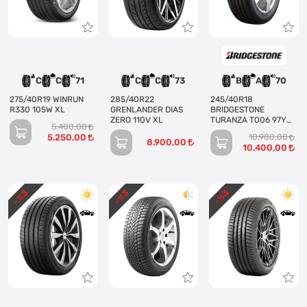
C
C
71
C
C
73
B
A
70
275/40R19 WINRUN
285/40R22
245/40R18
R330 105W XL
GRENLANDER DIAS
BRIDGESTONE
ZERO 110V XL
TURANZA T006 97Y
5.400,00
XL
5.250,00
10.900,00
8.900,00
10.400,00
3
3
3
- %
- %
- %