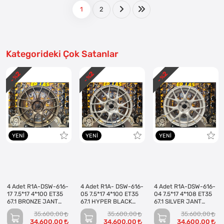
1
2
Kategorideki Çok Satanlar
2
2
2
- %
- %
- %
YENI
YENI
YENI
4 Adet R1A-DSW-616-
4 Adet R1A- DSW-616-
4 Adet R1A-DSW-616-
17 7.5*17 4*100 ET35
05 7.5*17 4*100 ET35
04 7.5*17 4*108 ET35
67.1 BRONZE JANT
67.1 HYPER BLACK
67.1 SILVER JANT
(Takım)
JANT (Takım)
(Takım)
35.600,00
35.600,00
35.600,00
34.600,00
34.600,00
34.600,00