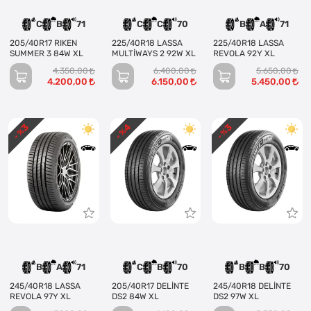
C
B
71
C
C
70
B
A
71
205/40R17 RIKEN
225/40R18 LASSA
225/40R18 LASSA
SUMMER 3 84W XL
MULTİWAYS 2 92W XL
REVOLA 92Y XL
4.350,00
6.400,00
5.650,00
4.200,00
6.150,00
5.450,00
3
4
3
- %
- %
- %
B
A
71
C
B
70
B
B
70
245/40R18 LASSA
205/40R17 DELİNTE
245/40R18 DELİNTE
REVOLA 97Y XL
DS2 84W XL
DS2 97W XL