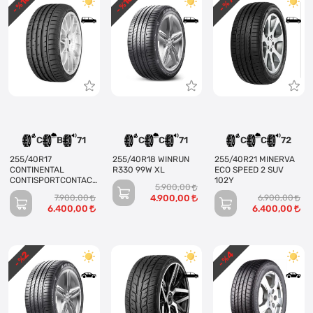
- %
- %
- %
C
B
71
C
C
71
C
C
72
255/40R17
255/40R18 WINRUN
255/40R21 MINERVA
CONTINENTAL
R330 99W XL
ECO SPEED 2 SUV
CONTISPORTCONTACT
102Y
5.900,00
3 94V
7.900,00
4.900,00
6.900,00
6.400,00
6.400,00
4
2
- %
- %