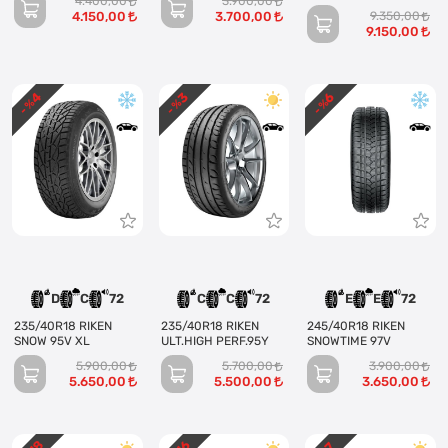
4.400,00
3.900,00
PERFORMANS 95V XL
4.150,00
3.700,00
9.350,00
9.150,00
4
3
6
- %
- %
- %
D
C
72
C
C
72
E
E
72
235/40R18 RIKEN
235/40R18 RIKEN
245/40R18 RIKEN
SNOW 95V XL
ULT.HIGH PERF.95Y
SNOWTIME 97V
5.900,00
5.700,00
3.900,00
5.650,00
5.500,00
3.650,00
18
16
7