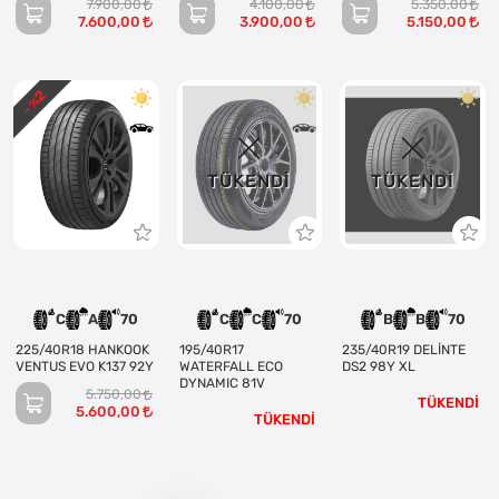
7.900,00
4.100,00
5.350,00
7.600,00
3.900,00
5.150,00
2
- %
TÜKENDI
TÜKENDI
C
A
70
C
C
70
B
B
70
225/40R18 HANKOOK
195/40R17
235/40R19 DELİNTE
VENTUS EVO K137 92Y
WATERFALL ECO
DS2 98Y XL
DYNAMIC 81V
5.750,00
TÜKENDİ
5.600,00
TÜKENDİ