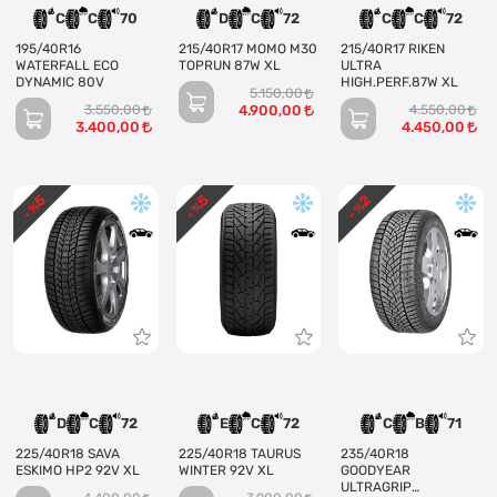
C
C
70
D
C
72
C
C
72
195/40R16
215/40R17 MOMO M30
215/40R17 RIKEN
WATERFALL ECO
TOPRUN 87W XL
ULTRA
DYNAMIC 80V
HIGH.PERF.87W XL
5.150,00
3.550,00
4.900,00
4.550,00
3.400,00
4.450,00
5
5
2
- %
- %
- %
D
C
72
E
C
72
C
B
71
225/40R18 SAVA
225/40R18 TAURUS
235/40R18
ESKIMO HP2 92V XL
WINTER 92V XL
GOODYEAR
ULTRAGRIP