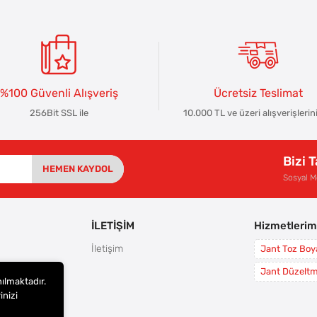
%100 Güvenli Alışveriş
Ücretsiz Teslimat
256Bit SSL ile
10.000 TL ve üzeri alışverişlerin
Bizi 
HEMEN KAYDOL
Sosyal 
İLETİŞİM
Hizmetlerim
İletişim
Jant Toz Bo
rı
Jant Düzelt
nılmaktadır.
leri
inizi
i