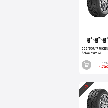
D
C
225/50R17 RIKEN
SNOW 98V XL
4.9
4.70
3
- %