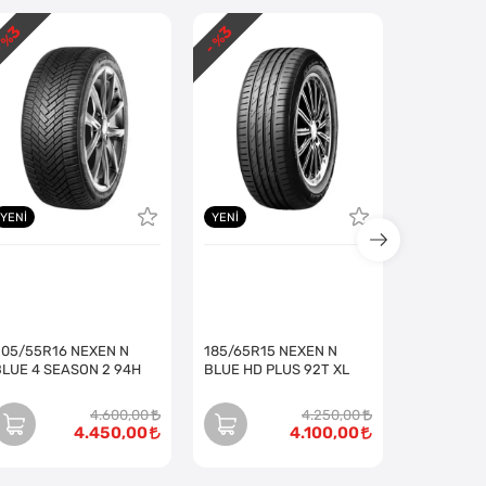
3
3
3
 %
- %
- %
YENI
YENI
205/55R16 NEXEN N
185/65R15 NEXEN N
BLUE 4 SEASON 2 94H
BLUE HD PLUS 92T XL
4.600,00
4.250,00
4.450,00
4.100,00