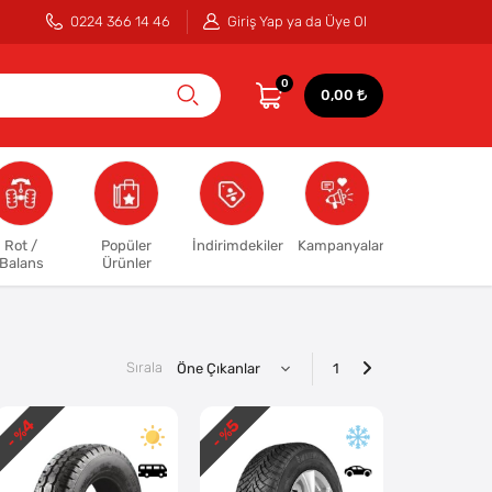
0224 366 14 46
Giriş Yap ya da Üye Ol
0
0,00
Rot /
Popüler
İndirimdekiler
Kampanyalar
Balans
Ürünler
Sırala
1
4
5
- %
- %