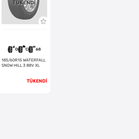
TÜKENDI
D
C
68
185/60R15 WATERFALL
SNOW HILL 3 88V XL
TÜKENDİ