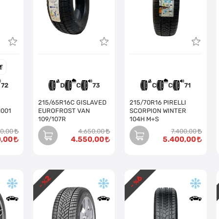
72
D
C
73
C
C
71
215/65R16C GISLAVED
215/70R16 PIRELLI
001
EUROFROST VAN
SCORPION WINTER
109/107R
104H M+S
00,00
4.650,00
7.400,00
0,00
4.550,00
5.400,00
2
6
- %
- %