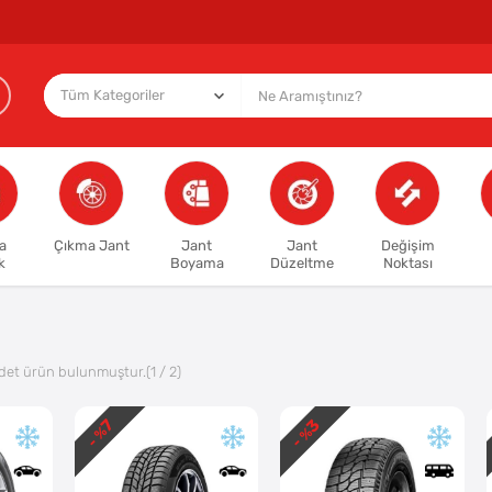
a
Çıkma Jant
Jant
Jant
Değişim
k
Boyama
Düzeltme
Noktası
det ürün bulunmuştur.
(1 / 2)
3
7
- %
- %