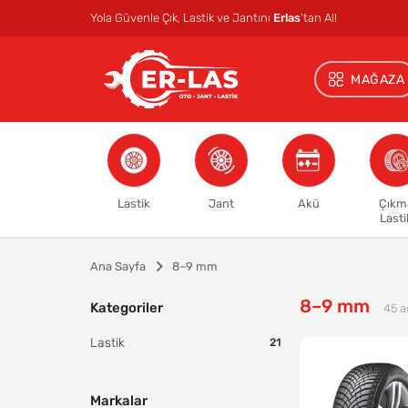
Yola Güvenle Çık, Lastik ve Jantını
Erlas
’tan Al!
MAĞAZA
Lastik
Jant
Akü
Çıkm
Lasti
Ana Sayfa
8–9 mm
8–9 mm
Kategoriler
45
a
Lastik
21
Markalar