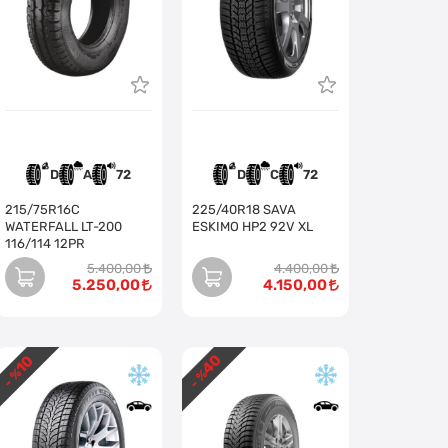
D
A
72
D
C
72
215/75R16C
225/40R18 SAVA
WATERFALL LT-200
ESKIMO HP2 92V XL
116/114 12PR
5.400,00
4.400,00
5.250,00
4.150,00
40
10
- %
- %