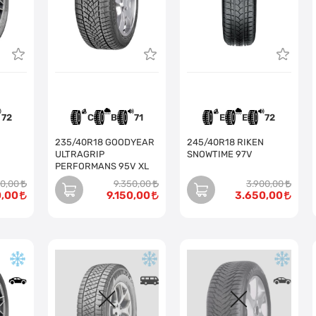
72
C
B
71
E
E
72
235/40R18 GOODYEAR
245/40R18 RIKEN
ULTRAGRIP
SNOWTIME 97V
PERFORMANS 95V XL
00,00
9.350,00
3.900,00
0,00
9.150,00
3.650,00