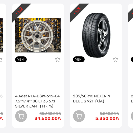
2
3
- %
- %
-
YENI
YENI
05
4 Adet R1A-DSW-616-04
205/60R16 NEXEN N
7.5*17 4*108 ET35 67.1
BLUE S 92H (KİA)
SILVER JANT (Takım)
35.600,00
5.550,00
34.600,00
5.350,00