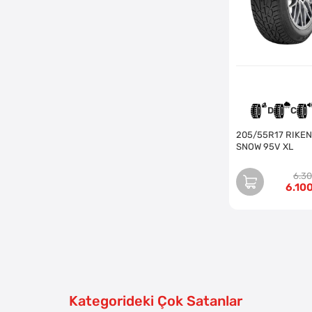
D
C
205/55R17 RIKEN
SNOW 95V XL
6.3
6.10
Kategorideki Çok Satanlar