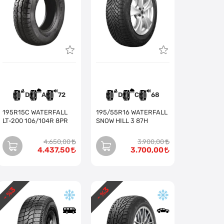
D
A
72
D
C
68
195R15C WATERFALL
195/55R16 WATERFALL
LT-200 106/104R 8PR
SNOW HILL 3 87H
4.650,00
3.900,00
4.437,50
3.700,00
3
3
- %
- %