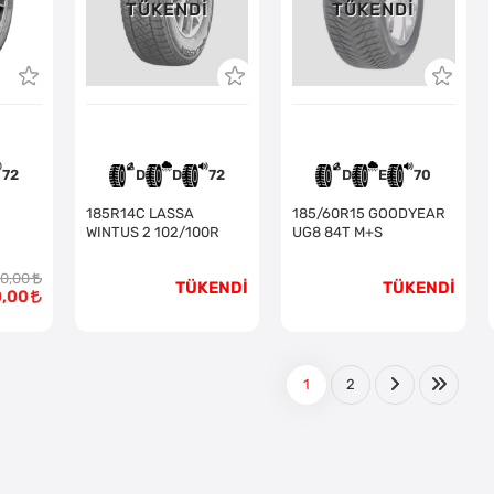
TÜKENDI
TÜKENDI
72
D
D
72
D
E
70
185R14C LASSA
185/60R15 GOODYEAR
WINTUS 2 102/100R
UG8 84T M+S
00,00
TÜKENDİ
TÜKENDİ
0,00
1
2