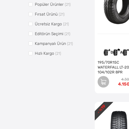
Popüler Ürünler
(21)
Fırsat Ürünü
(21)
Ücretsiz Kargo
(21)
Editörün Seçimi
(21)
Kampanyalı Ürün
(21)
D
A
Hızlı Kargo
(21)
195/70R15C
Vitrin 1
(3)
WATERFALL LT-2
104/102R 8PR
Vitrin2
(18)
4.3
Pazaryerine Aktarılsın
(21)
4.15
19
- %