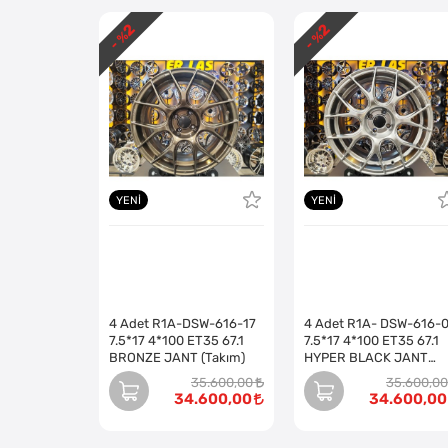
2
2
- %
- %
YENI
YENI
4 Adet R1A-DSW-616-17
4 Adet R1A- DSW-616-
7.5*17 4*100 ET35 67.1
7.5*17 4*100 ET35 67.1
BRONZE JANT (Takım)
HYPER BLACK JANT
(Takım)
35.600,00
35.600,00
34.600,00
34.600,00