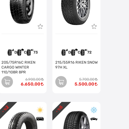
D
C
73
D
C
72
205/75R16C RIKEN
215/55R16 RIKEN SNOW
CARGO WINTER
97H XL
110/108R 8PR
6.900,00
5.700,00
6.650,00
5.500,00
2
5
- %
- %