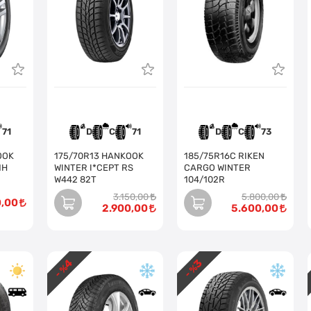
71
D
C
71
D
C
73
175/70R13 HANKOOK
185/75R16C RIKEN
1H
WINTER I*CEPT RS
CARGO WINTER
W442 82T
104/102R
3.150,00
5.800,00
0,00
2.900,00
5.600,00
4
3
- %
- %