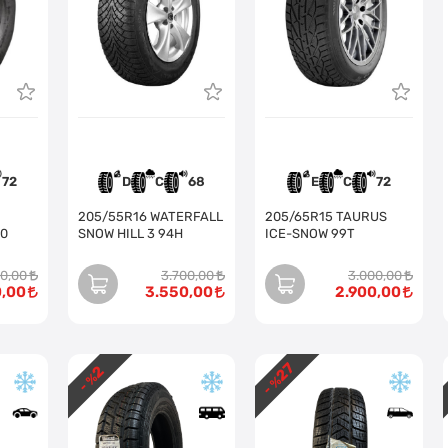
72
D
C
68
E
C
72
205/55R16 WATERFALL
205/65R15 TAURUS
00
SNOW HILL 3 94H
ICE-SNOW 99T
00,00
3.700,00
3.000,00
0,00
3.550,00
2.900,00
27
2
- %
- %