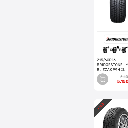
C
B
215/60R16
BRIDGESTONE LM
BLIZZAK 99H XL
6.4
5.15
4
- %