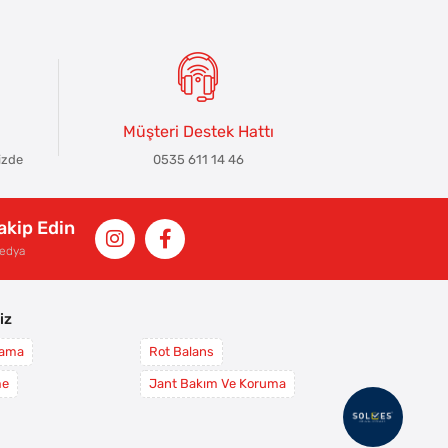
Müşteri Destek Hattı
izde
0535 611 14 46
Takip Edin
Medya
iz
yama
Rot Balans
me
Jant Bakım Ve Koruma