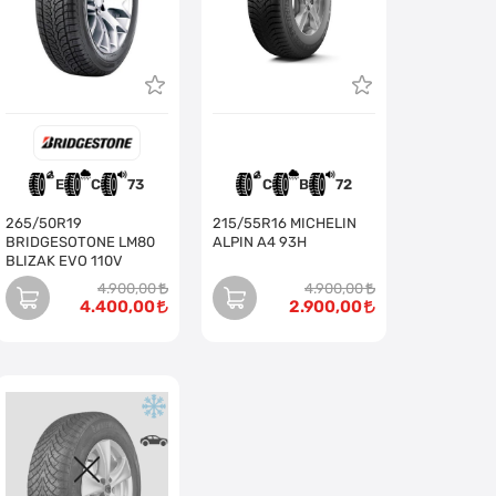
E
C
73
C
B
72
265/50R19
215/55R16 MICHELIN
BRIDGESOTONE LM80
ALPIN A4 93H
BLIZAK EVO 110V
4.900,00
4.900,00
4.400,00
2.900,00