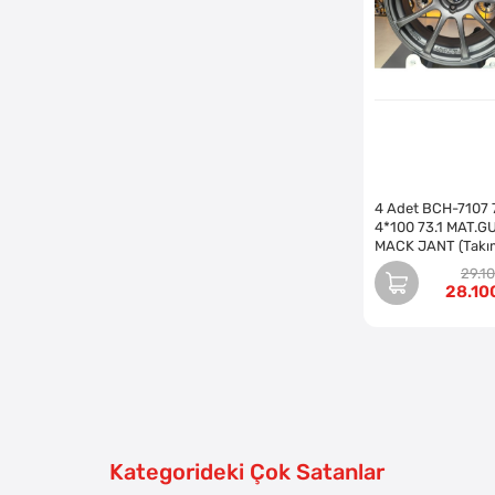
4 Adet BCH-7107 
4*100 73.1 MAT.G
MACK JANT (Takı
29.1
28.10
Kategorideki Çok Satanlar