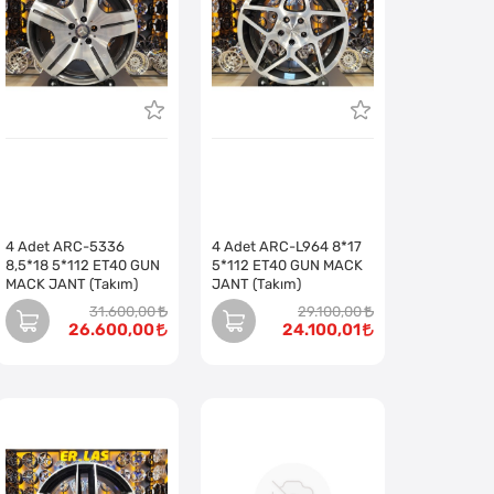
4 Adet ARC-5336
4 Adet ARC-L964 8*17
8,5*18 5*112 ET40 GUN
5*112 ET40 GUN MACK
MACK JANT (Takım)
JANT (Takım)
31.600,00
29.100,00
26.600,00
24.100,01