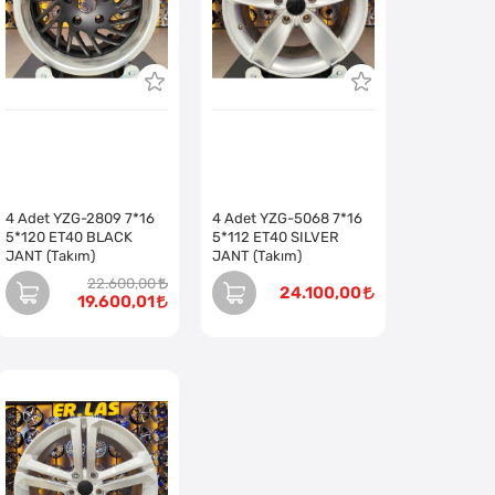
4 Adet YZG-2809 7*16
4 Adet YZG-5068 7*16
5*120 ET40 BLACK
5*112 ET40 SILVER
JANT (Takım)
JANT (Takım)
22.600,00
24.100,00
19.600,01