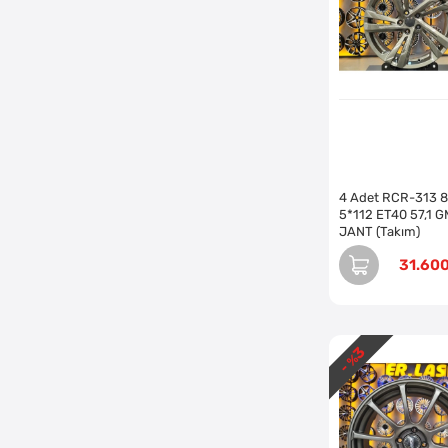
4 Adet RCR-313 8
5*112 ET40 57,1 G
JANT (Takım)
31.60
3
- %