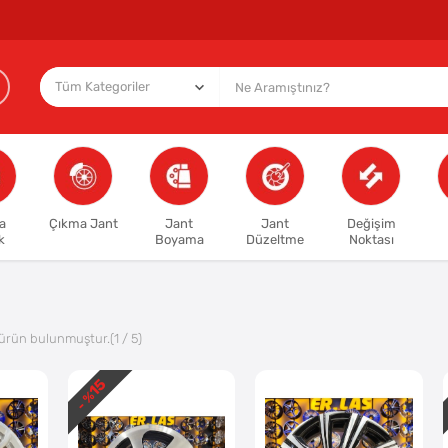
a
Çıkma Jant
Jant
Jant
Değişim
k
Boyama
Düzeltme
Noktası
ürün bulunmuştur.
(1 / 5)
15
- %