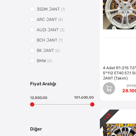
3SDM JANT
(1)
ARC JANT
(4)
AUDI JANT
(3)
BCH JANT
(1)
BK JANT
(6)
BMW
(4)
4 Adet R1-215 7,5
BORBET JANT
(1)
5*112 ET40 57,1 S
JANT (Takım)
BOSS JANT
(1)
Fiyat Aralığı
29.1
28.10
CMS JANT
(2)
101.600,00
12.850,00
DJ JANT
(1)
DY JANT
(13)
3
- %
EWDEW JANT
(1)
Diğer
HYUNDAİ
(1)