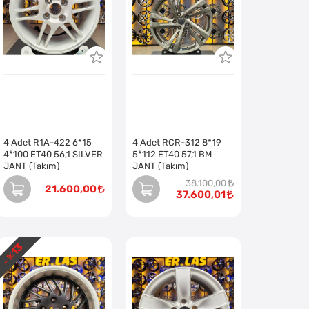
4 Adet R1A-422 6*15
4 Adet RCR-312 8*19
4*100 ET40 56,1 SILVER
5*112 ET40 57,1 BM
JANT (Takım)
JANT (Takım)
38.100,00
21.600,00
37.600,01
13
- %