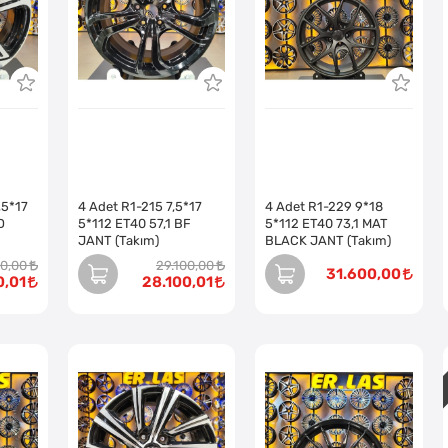
,5*17
4 Adet R1-215 7,5*17
4 Adet R1-229 9*18
D
5*112 ET40 57,1 BF
5*112 ET40 73,1 MAT
JANT (Takım)
BLACK JANT (Takım)
00,00
29.100,00
31.600,00
0,01
28.100,01