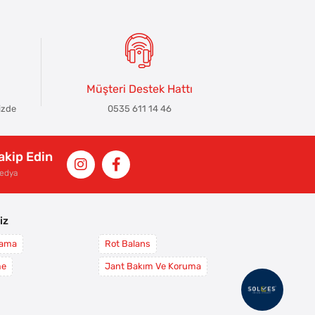
Müşteri Destek Hattı
izde
0535 611 14 46
Takip Edin
Medya
iz
yama
Rot Balans
me
Jant Bakım Ve Koruma