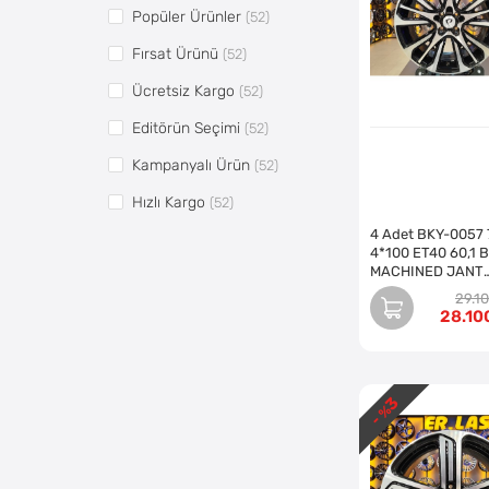
Popüler Ürünler
(52)
KM JANT
(5)
Fırsat Ürünü
(52)
KÖNIG JANT
(4)
Ücretsiz Kargo
(52)
MERCEDES
(2)
Editörün Seçimi
(52)
MTT JANT
(1)
Kampanyalı Ürün
(52)
NİSSAN
(2)
Hızlı Kargo
(52)
OPEL
(1)
4 Adet BKY-0057 
Vitrin5
(94)
R1 JANT
(6)
4*100 ET40 60,1 
MACHINED JANT
Pazaryerine Aktarılsın
(71)
RC JANT
(3)
(Takım)
29.1
28.10
SATO
(7)
SLK JANT
(1)
SONIC JANT
(5)
3
- %
SRW JANT
(1)
STW JANT
(1)