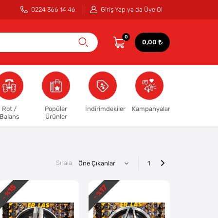
0224 366 14 46
Giriş Yap ya da Üye Ol
0
0,00
Rot /
Popüler
İndirimdekiler
Kampanyalar
Balans
Ürünler
Sırala
1
15
17
- %
- %