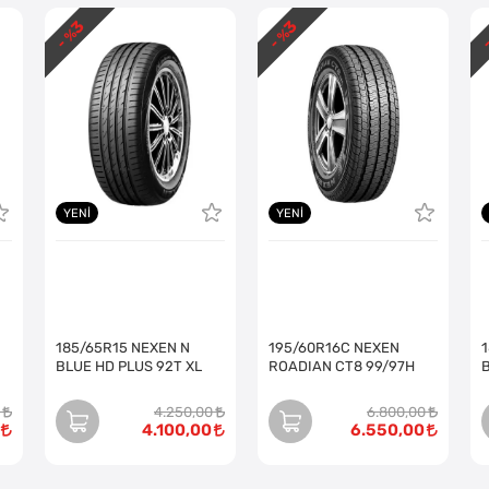
3
3
- %
- %
-
YENI
YENI
185/65R15 NEXEN N
195/60R16C NEXEN
BLUE HD PLUS 92T XL
ROADIAN CT8 99/97H
4.250,00
6.800,00
4.100,00
6.550,00