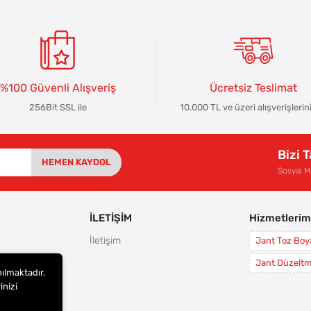
%100 Güvenli Alışveriş
Ücretsiz Teslimat
256Bit SSL ile
10.000 TL ve üzeri alışverişlerin
Bizi 
HEMEN KAYDOL
Sosyal 
İLETİŞİM
Hizmetlerim
İletişim
Jant Toz Bo
rı
Jant Düzelt
nılmaktadır.
leri
inizi
i