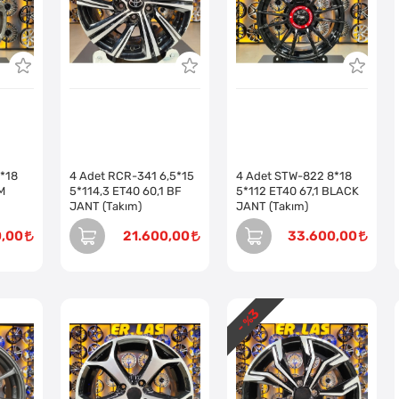
*18
4 Adet RCR-341 6,5*15
4 Adet STW-822 8*18
M
5*114,3 ET40 60,1 BF
5*112 ET40 67,1 BLACK
JANT (Takım)
JANT (Takım)
0,00
21.600,00
33.600,00
3
- %