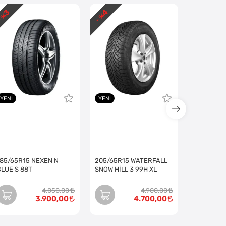
3
4
2
 %
- %
- %
YENI
YENI
185/65R15 NEXEN N
205/65R15 WATERFALL
BLUE S 88T
SNOW HİLL 3 99H XL
4.050,00
4.900,00
3.900,00
4.700,00