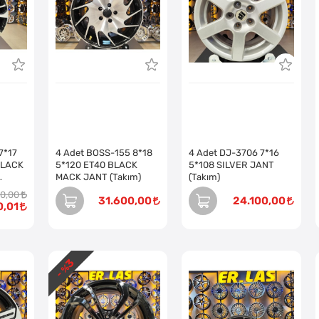
7*17
4 Adet BOSS-155 8*18
4 Adet DJ-3706 7*16
BLACK
5*120 ET40 BLACK
5*108 SILVER JANT
MACK JANT (Takım)
(Takım)
00,00
31.600,00
24.100,00
0,01
3
- %