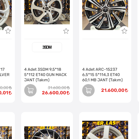
*17
4 Adet 3SDM 9,5*18
4 Adet ARC-15237
ILVER
5*112 ET40 GUN MACK
6,5*15 5*114,3 ET40
JANT (Takım)
60,1 MB JANT (Takım)
00,00
31.600,00
21.600,00
0,01
26.600,00