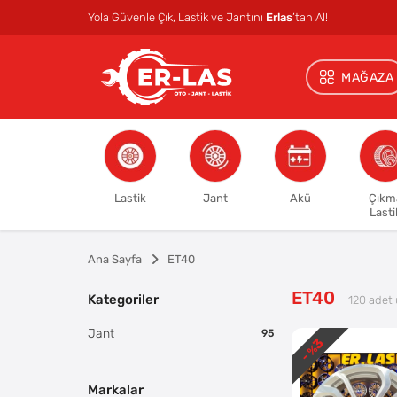
Yola Güvenle Çık, Lastik ve Jantını
Erlas
’tan Al!
MAĞAZA
Lastik
Jant
Akü
Çıkm
Lasti
Ana Sayfa
ET40
ET40
Kategoriler
120
adet 
Jant
95
3
- %
Markalar