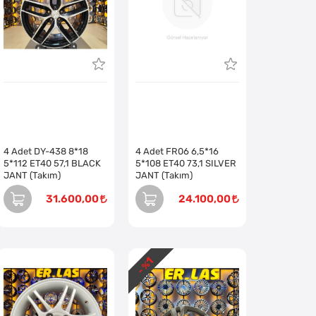
4 Adet DY-438 8*18
4 Adet FR06 6,5*16
5*112 ET40 57,1 BLACK
5*108 ET40 73,1 SILVER
JANT (Takım)
JANT (Takım)
31.600,00
24.100,00
1
- %