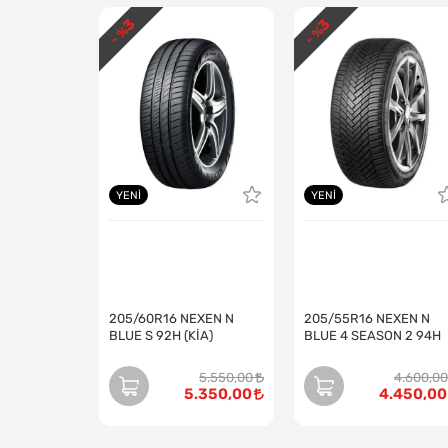
3
3
- %
- %
YENI
YENI
205/60R16 NEXEN N
205/55R16 NEXEN N
BLUE S 92H (KİA)
BLUE 4 SEASON 2 94H
5.550,00
4.600,00
5.350,00
4.450,00