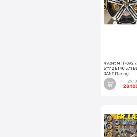
TRUVA JANT
(5)
VOLKSWAGEN
(8)
YZG JANT
(4)
4 Adet MTT-092 7
5*112 ET40 57,1 B
JANT (Takım)
29.1
28.10