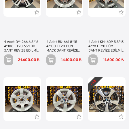
4 Adet DY-266 6.5*16
4 Adet BK-661 8*15
4 Adet KM-609 5.5*13
4*108 ET20 65.1 BD
4*100 ET20 GUN
4*98 ET20 FÜME
JANT REVİZE EDİLMİŞ
MACK JANT REVİZE
JANT REVİZE EDİLMİŞ
(Takım)
EDİLMİŞ (Takım)
(Takım)
21.600,00
14.100,00
11.600,00
3
- %