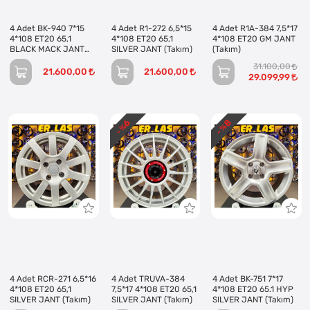
4 Adet BK-940 7*15
4 Adet R1-272 6,5*15
4 Adet R1A-384 7,5*17
4*108 ET20 65,1
4*108 ET20 65,1
4*108 ET20 GM JANT
BLACK MACK JANT
SILVER JANT (Takım)
(Takım)
(Takım)
31.100,00
21.600,00
21.600,00
29.099,99
8
6
- %
- %
4 Adet RCR-271 6,5*16
4 Adet TRUVA-384
4 Adet BK-751 7*17
4*108 ET20 65,1
7,5*17 4*108 ET20 65,1
4*108 ET20 65.1 HYP
SILVER JANT (Takım)
SILVER JANT (Takım)
SILVER JANT (Takım)