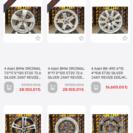
3
3
- %
- %
4 Adet BMW ORIJINAL
4 Adet BMW ORIJINAL
4 Adet BK-490 6*15
7.5*17 5*120 ET20 72.6
8*17 5*120 ET20 72.6
4*108 ET20 SILVER
SILVER JANT REVİZE
SILVER JANT REVİZE
JANT REVİZE EDİLMİŞ
EDİLMİŞ (Takım)
EDİLMİŞ (Takım)
(Takım)
29.100,00
29.100,00
16.600,00
28.100,01
28.100,01