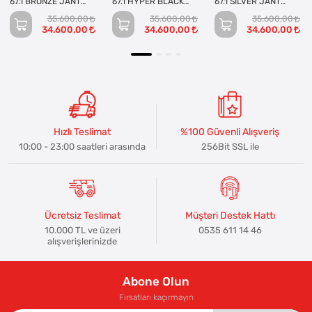
67.1 BRONZE JANT
67.1 HYPER BLACK
67.1 SILVER JANT
(Takım)
JANT (Takım)
(Takım)
35.600,00
35.600,00
35.600,00
34.600,00
34.600,00
34.600,00
Hızlı Teslimat
%100 Güvenli Alışveriş
10:00 - 23:00 saatleri arasında
256Bit SSL ile
Ücretsiz Teslimat
Müşteri Destek Hattı
10.000 TL ve üzeri
0535 611 14 46
alışverişlerinizde
Abone Olun
Fırsatları kaçırmayın