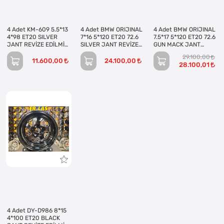
4 Adet KM-609 5.5*13
4 Adet BMW ORIJINAL
4 Adet BMW ORIJINAL
4*98 ET20 SILVER
7*16 5*120 ET20 72.6
7.5*17 5*120 ET20 72.6
JANT REVİZE EDİLMİŞ
SILVER JANT REVİZE
GUN MACK JANT
(Takım)
EDİLMİŞ (Takım)
REVİZE EDİLMİŞ
29.100,00
(Takım)
11.600,00
24.100,00
28.100,01
4 Adet DY-D986 8*15
4*100 ET20 BLACK