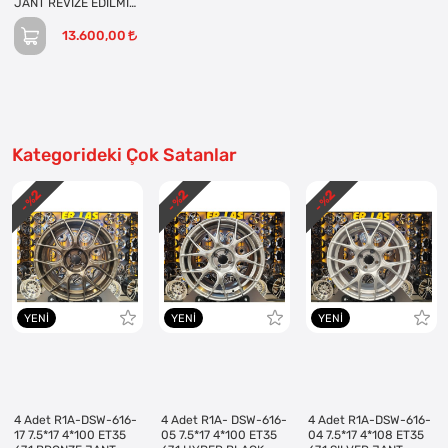
JANT REVİZE EDİLMİŞ
(Takım)
13.600,00
Kategorideki Çok Satanlar
2
2
2
- %
- %
- %
YENI
YENI
YENI
4 Adet R1A-DSW-616-
4 Adet R1A- DSW-616-
4 Adet R1A-DSW-616-
17 7.5*17 4*100 ET35
05 7.5*17 4*100 ET35
04 7.5*17 4*108 ET35