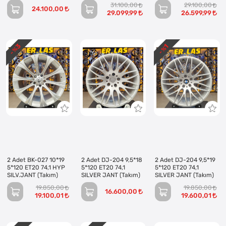
31.100,00
29.100,00
24.100,00
29.099,99
26.599,99
3
1
- %
- %
2 Adet BK-027 10*19
2 Adet DJ-204 9,5*18
2 Adet DJ-204 9,5*19
5*120 ET20 74,1 HYP
5*120 ET20 74,1
5*120 ET20 74,1
SILV.JANT (Takım)
SILVER JANT (Takım)
SILVER JANT (Takım)
19.850,00
19.850,00
16.600,00
19.100,01
19.600,01