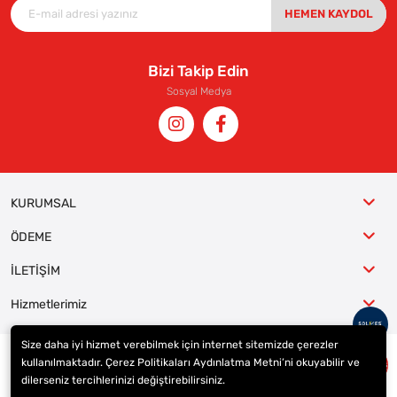
HEMEN KAYDOL
Bizi Takip Edin
Sosyal Medya
KURUMSAL
ÖDEME
İLETİŞİM
Hizmetlerimiz
Size daha iyi hizmet verebilmek için internet sitemizde çerezler
kullanılmaktadır. Çerez Politikaları Aydınlatma Metni’ni okuyabilir ve
© 2023
ER-LAS Oto Jant ve Lastik - Yunus ULAŞ
. Tüm hakları saklıdır.
dilerseniz tercihlerinizi değiştirebilirsiniz.