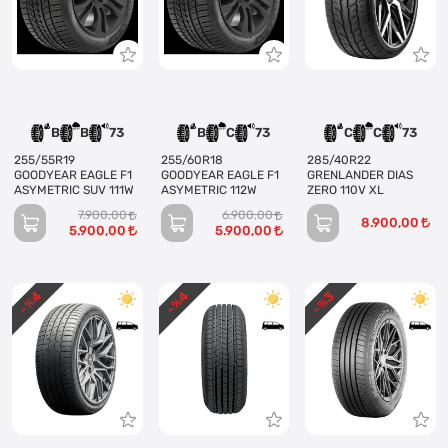
B
B
73
B
C
73
C
C
73
255/55R19
255/60R18
285/40R22
GOODYEAR EAGLE F1
GOODYEAR EAGLE F1
GRENLANDER DIAS
ASYMETRIC SUV 111W
ASYMETRIC 112W
ZERO 110V XL
7.900,00
6.900,00
8.900,00
5.900,00
5.900,00
4
4
3
- %
- %
- %