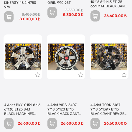
10*16 6*114.3 ET-35
KINERGY 4S 2 H750
QİRİN 990 95T
66.1 MAT BLACK JANT
97V
5.550,00
(Takım)
8.400,00
5.300,00
26.600,00
8.000,00
4 Adet BKY-0159 8*16
4 Adet WRS-5407
4 Adet TORK-5187
6*130 ET25 84.1
9*18 5*120 ET15
9*18 6*139.7 ET15
BLACK MACHINED
BLACK MACK JANT
BLACK JANT REVİZE
JANT (Takım)
REVİZE EDİLMİŞ
EDİLMİŞ (Takım)
(Takım)
26.600,00
26.600,00
26.600,00