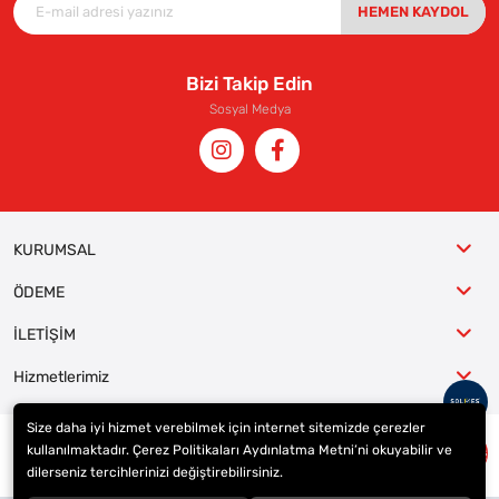
HEMEN KAYDOL
Bizi Takip Edin
Sosyal Medya
KURUMSAL
ÖDEME
İLETİŞİM
Hizmetlerimiz
Size daha iyi hizmet verebilmek için internet sitemizde çerezler
kullanılmaktadır. Çerez Politikaları Aydınlatma Metni’ni okuyabilir ve
© 2023
ER-LAS Oto Jant ve Lastik - Yunus ULAŞ
. Tüm hakları saklıdır.
dilerseniz tercihlerinizi değiştirebilirsiniz.