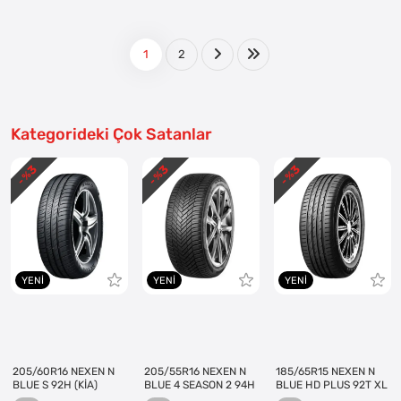
1
2
Kategorideki Çok Satanlar
3
3
3
- %
- %
- %
YENI
YENI
YENI
205/60R16 NEXEN N
205/55R16 NEXEN N
185/65R15 NEXEN N
BLUE S 92H (KİA)
BLUE 4 SEASON 2 94H
BLUE HD PLUS 92T XL