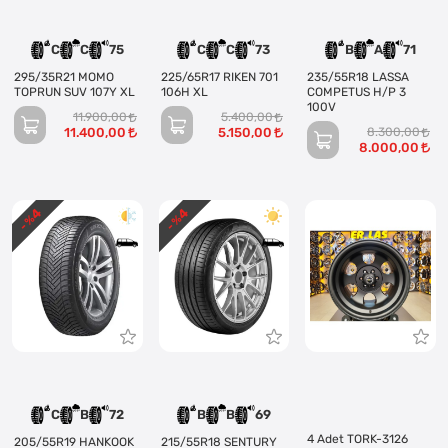
C
C
75
C
C
73
B
A
71
295/35R21 MOMO
225/65R17 RIKEN 701
235/55R18 LASSA
TOPRUN SUV 107Y XL
106H XL
COMPETUS H/P 3
100V
11.900,00
5.400,00
11.400,00
5.150,00
8.300,00
8.000,00
4
4
- %
- %
C
B
72
B
B
69
4 Adet TORK-3126
205/55R19 HANKOOK
215/55R18 SENTURY