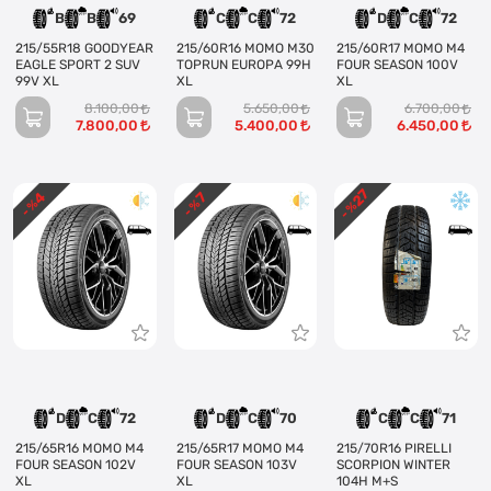
B
B
69
C
C
72
D
C
72
215/55R18 GOODYEAR
215/60R16 MOMO M30
215/60R17 MOMO M4
EAGLE SPORT 2 SUV
TOPRUN EUROPA 99H
FOUR SEASON 100V
99V XL
XL
XL
8.100,00
5.650,00
6.700,00
7.800,00
5.400,00
6.450,00
27
4
7
- %
- %
- %
D
C
72
D
C
70
C
C
71
215/65R16 MOMO M4
215/65R17 MOMO M4
215/70R16 PIRELLI
FOUR SEASON 102V
FOUR SEASON 103V
SCORPION WINTER
XL
XL
104H M+S