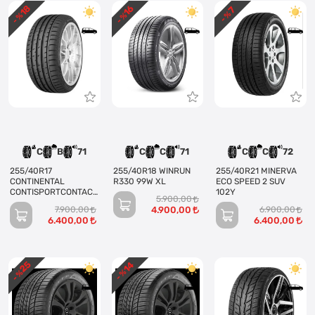
18
16
7
- %
- %
- %
C
B
71
C
C
71
C
C
72
255/40R17
255/40R18 WINRUN
255/40R21 MINERVA
CONTINENTAL
R330 99W XL
ECO SPEED 2 SUV
CONTISPORTCONTACT
102Y
5.900,00
3 94V
7.900,00
4.900,00
6.900,00
6.400,00
6.400,00
25
14
- %
- %