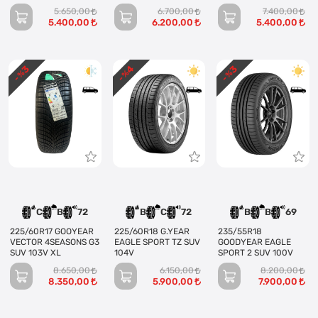
5.650,00
6.700,00
7.400,00
5.400,00
6.200,00
5.400,00
3
4
3
- %
- %
- %
C
B
72
B
C
72
B
B
69
225/60R17 GOOYEAR
225/60R18 G.YEAR
235/55R18
VECTOR 4SEASONS G3
EAGLE SPORT TZ SUV
GOODYEAR EAGLE
SUV 103V XL
104V
SPORT 2 SUV 100V
8.650,00
6.150,00
8.200,00
8.350,00
5.900,00
7.900,00