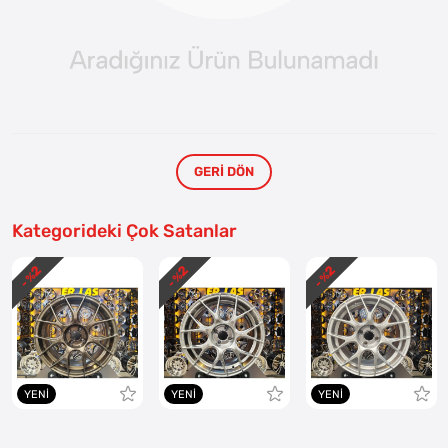
GERI DÖN
Kategorideki Çok Satanlar
2
2
2
- %
- %
- %
YENI
YENI
YENI