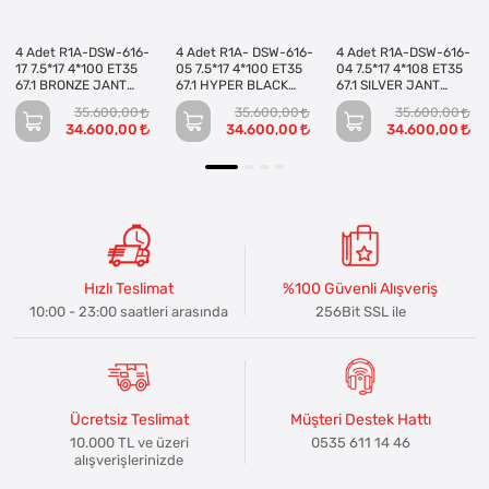
4 Adet R1A-DSW-616-
4 Adet R1A- DSW-616-
4 Adet R1A-DSW-616-
17 7.5*17 4*100 ET35
05 7.5*17 4*100 ET35
04 7.5*17 4*108 ET35
67.1 BRONZE JANT
67.1 HYPER BLACK
67.1 SILVER JANT
(Takım)
JANT (Takım)
(Takım)
35.600,00
35.600,00
35.600,00
34.600,00
34.600,00
34.600,00
Hızlı Teslimat
%100 Güvenli Alışveriş
10:00 - 23:00 saatleri arasında
256Bit SSL ile
Ücretsiz Teslimat
Müşteri Destek Hattı
10.000 TL ve üzeri
0535 611 14 46
alışverişlerinizde