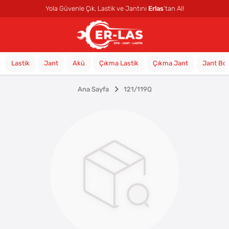
Yola Güvenle Çık, Lastik ve Jantını
Erlas
’tan Al!
Lastik
Jant
Akü
Çıkma Lastik
Çıkma Jant
Jant Bo
Ana Sayfa
121/119Q