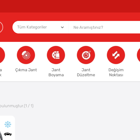
a
Çıkma Jant
Jant
Jant
Değişim
k
Boyama
Düzeltme
Noktası
bulunmuştur.
(1 / 1)