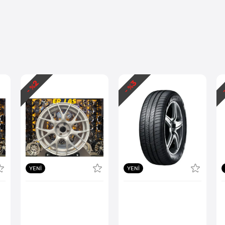
2
3
- %
- %
-
YENI
YENI