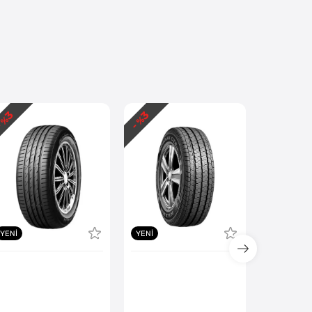
3
3
3
 %
- %
- %
YENI
YENI