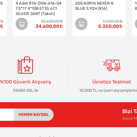
05
4 Adet R1A-DSW-616-04
205/60R16 NEXEN N
7.5*17 4*108 ET35 67.1
BLUE S 92H (KİA)
SILVER JANT (Takım)
35.600,00
5.550,00
34.600,00
5.350,00
%100 Güvenli Alışveriş
Ücretsiz Teslimat
256Bit SSL ile
10.000 TL ve üzeri alışverişlerin
Bizi 
HEMEN KAYDOL
Sosyal 