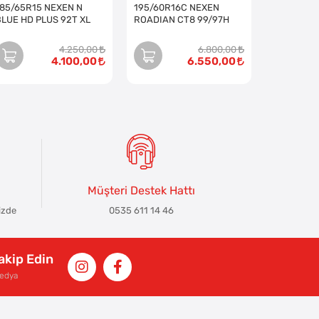
185/65R15 NEXEN N
195/60R16C NEXEN
BLUE HD PLUS 92T XL
ROADIAN CT8 99/97H
4.250,00
6.800,00
4.100,00
6.550,00
Müşteri Destek Hattı
izde
0535 611 14 46
Takip Edin
Medya