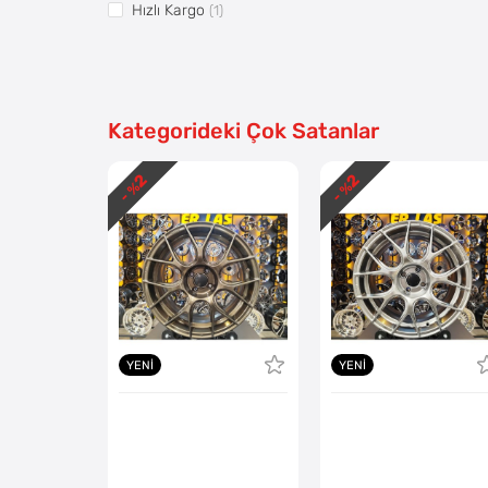
Hızlı Kargo
(1)
Vitrin2
(1)
Pazaryerine Aktarılsın
(1)
Kategorideki Çok Satanlar
2
2
- %
- %
YENI
YENI