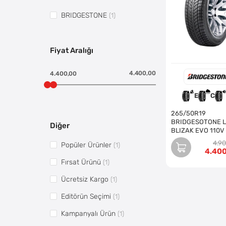
BRIDGESTONE
(1)
Fiyat Aralığı
4.400,00
4.400,00
E
C
265/50R19
BRIDGESOTONE 
Diğer
BLIZAK EVO 110V
4.9
Popüler Ürünler
(1)
4.40
Fırsat Ürünü
(1)
Ücretsiz Kargo
(1)
Editörün Seçimi
(1)
Kampanyalı Ürün
(1)