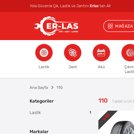
Yola Güvenle Çık, Lastik ve Jantını
Erlas
’tan Al!
MAĞAZA
Lastik
Jant
Akü
Çıkm
Lasti
Ana Sayfa
110
110
Kategoriler
1
adet ürün 
Lastik
1
10
- %
Markalar