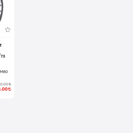
73
LM80
00,00
0,00