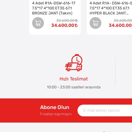
4 Adet R1A-DSW-616-17
4 Adet R1A- DSW-616-
7.5*17 4*100 ET35 67.1
7.5*17 4*100 ET35 67.1
BRONZE JANT (Takım)
HYPER BLACK JANT
(Takım)
35.600,00
35.600,00
34.600,00
34.600,00
Hızlı Teslimat
10:00 - 23:00 saatleri arasında
Abone Olun
Fırsatları kaçırmayın