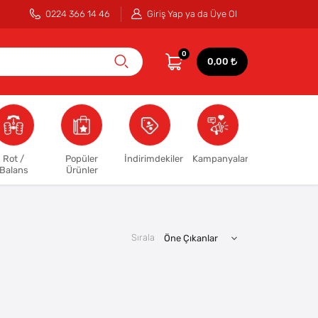
0224 366 14 46
Giriş Yap ya da Üye Ol
0
0,00
Rot /
Popüler
İndirimdekiler
Kampanyalar
Balans
Ürünler
Sırala