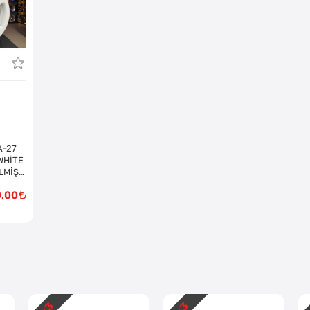
A-27
WHİTE
LMİŞ
0,00
3
3