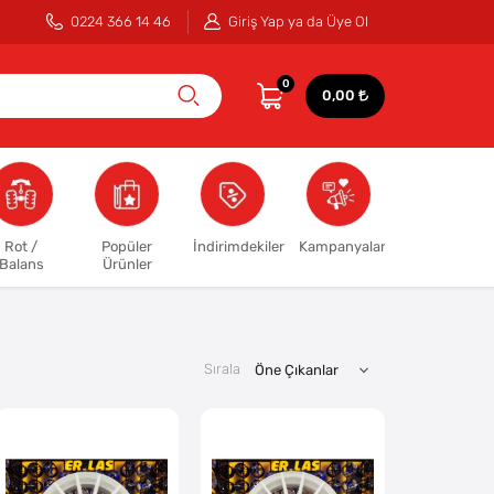
0224 366 14 46
Giriş Yap ya da Üye Ol
0
0,00
Rot /
Popüler
İndirimdekiler
Kampanyalar
Balans
Ürünler
Sırala