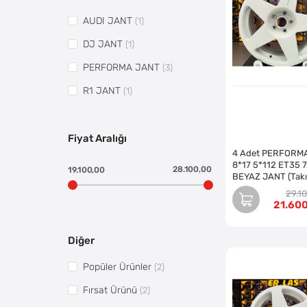
AUDI JANT
(1)
DJ JANT
(1)
PERFORMA JANT
(3)
R1 JANT
(1)
Fiyat Aralığı
4 Adet PERFORM
8*17 5*112 ET35 7
28.100,00
19.100,00
BEYAZ JANT (Tak
29.1
21.60
Diğer
Popüler Ürünler
(2)
Fırsat Ürünü
(2)