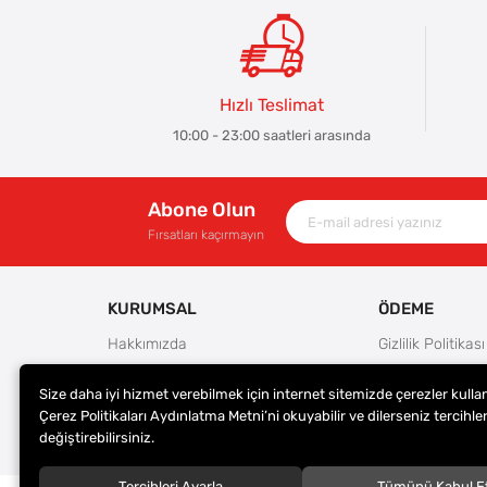
Hızlı Teslimat
10:00 - 23:00 saatleri arasında
Abone Olun
Fırsatları kaçırmayın
KURUMSAL
ÖDEME
Hakkımızda
Gizlilik Politikası
Güvenlik
Kullanım Koşulla
Size daha iyi hizmet verebilmek için internet sitemizde çerezler kulla
Teslimat ve İade Şartları
Ödeme Seçenek
Çerez Politikaları Aydınlatma Metni’ni okuyabilir ve dilerseniz tercihler
Kargo Seçenekleri
Satış Sözleşmes
değiştirebilirsiniz.
Tercihleri Ayarla
Tümünü Kabul E