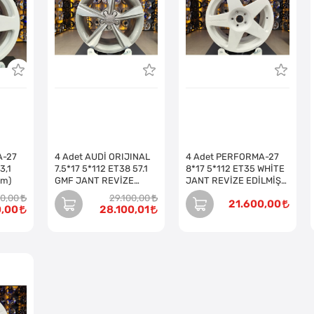
A-27
4 Adet AUDİ ORIJINAL
4 Adet PERFORMA-27
3,1
7.5*17 5*112 ET38 57.1
8*17 5*112 ET35 WHİTE
ım)
GMF JANT REVİZE
JANT REVİZE EDİLMİŞ
EDİLMİŞ (Takım)
(Takım)
00,00
29.100,00
21.600,00
0,00
28.100,01