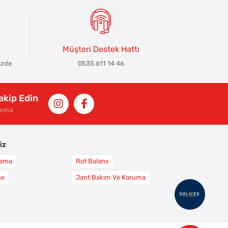
Müşteri Destek Hattı
izde
0535 611 14 46
Takip Edin
Medya
iz
yama
Rot Balans
me
Jant Bakım Ve Koruma