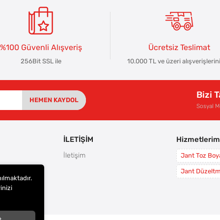
%100 Güvenli Alışveriş
Ücretsiz Teslimat
256Bit SSL ile
10.000 TL ve üzeri alışverişlerin
Bizi 
HEMEN KAYDOL
Sosyal 
İLETİŞİM
Hizmetlerim
İletişim
Jant Toz Bo
rı
Jant Düzelt
nılmaktadır.
leri
inizi
i
t