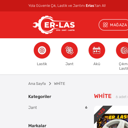
Yola Güvenle Çık, Lastik ve Jantını
Erlas
’tan Al!
MAĞAZA
Lastik
Jant
Akü
Çıkm
Lasti
Ana Sayfa
WHİTE
WHİTE
Kategoriler
6
adet 
Jant
6
25
- %
Markalar