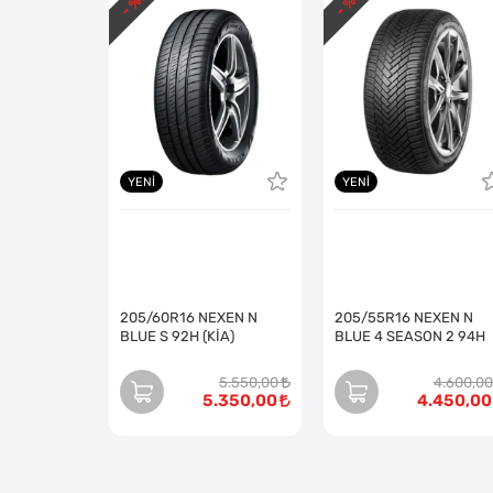
- %
- %
YENI
YENI
205/60R16 NEXEN N
205/55R16 NEXEN N
BLUE S 92H (KİA)
BLUE 4 SEASON 2 94H
5.550,00
4.600,00
5.350,00
4.450,00