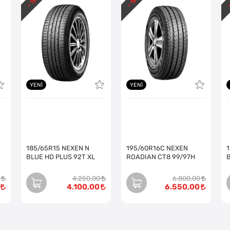
- %
- %
-
YENI
YENI
185/65R15 NEXEN N
195/60R16C NEXEN
BLUE HD PLUS 92T XL
ROADIAN CT8 99/97H
4.250,00
6.800,00
4.100,00
6.550,00