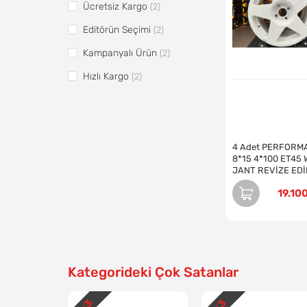
Ücretsiz Kargo
(2)
Editörün Seçimi
(2)
Kampanyalı Ürün
(2)
Hızlı Kargo
(2)
Vitrin5
(6)
Pazaryerine Aktarılsın
(2)
4 Adet PERFORM
8*15 4*100 ET45 
JANT REVİZE EDİ
(Takım)
19.10
Kategorideki Çok Satanlar
3
3