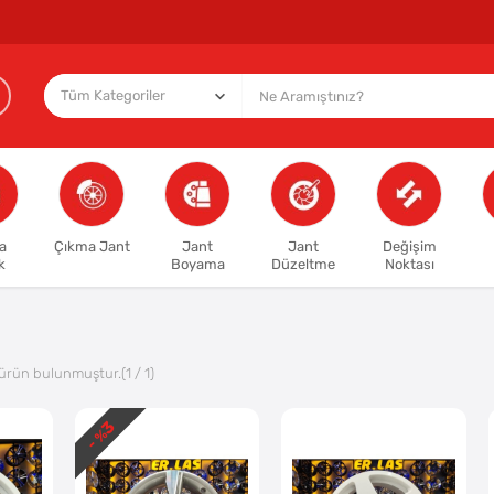
a
Çıkma Jant
Jant
Jant
Değişim
k
Boyama
Düzeltme
Noktası
ürün bulunmuştur.
(1 / 1)
3
- %