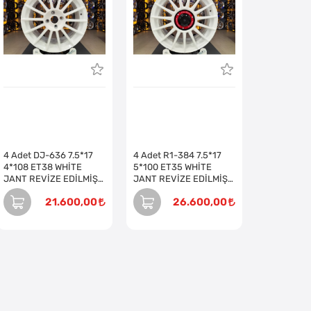
4 Adet DJ-636 7.5*17
4 Adet R1-384 7.5*17
4*108 ET38 WHİTE
5*100 ET35 WHİTE
JANT REVİZE EDİLMİŞ
JANT REVİZE EDİLMİŞ
(Takım)
(Takım)
21.600,00
26.600,00