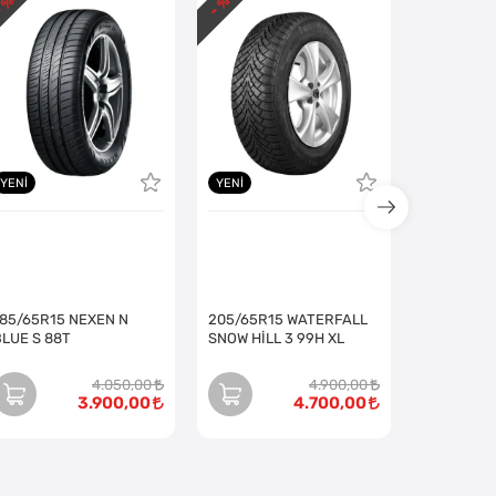
 %
- %
- %
YENI
YENI
185/65R15 NEXEN N
205/65R15 WATERFALL
BLUE S 88T
SNOW HİLL 3 99H XL
4.050,00
4.900,00
3.900,00
4.700,00