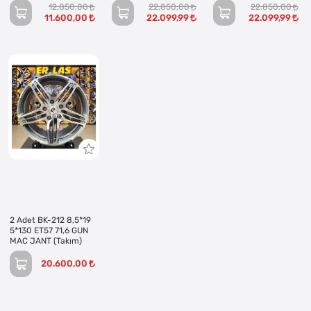
(Takım)
(Takım)
12.850,00
22.850,00
22.850,00
11.600,00
22.099,99
22.099,99
2 Adet BK-212 8,5*19
5*130 ET57 71,6 GUN
MAC JANT (Takım)
20.600,00