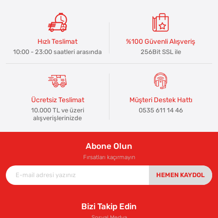
Hızlı Teslimat
%100 Güvenli Alışveriş
10:00 - 23:00 saatleri arasında
256Bit SSL ile
Ücretsiz Teslimat
Müşteri Destek Hattı
10.000 TL ve üzeri
0535 611 14 46
alışverişlerinizde
Abone Olun
Fırsatları kaçırmayın
HEMEN KAYDOL
Bizi Takip Edin
Sosyal Medya