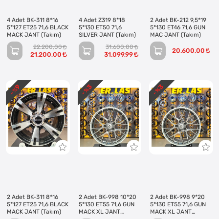
4 Adet BK-311 8*16
4 Adet Z319 8*18
2 Adet BK-212 9,5*19
5*127 ET25 71,6 BLACK
5*130 ET50 71,6
5*130 ET46 71,6 GUN
MACK JANT (Takım)
SILVER JANT (Takım)
MAC JANT (Takım)
22.200,00
31.600,00
20.600,00
21.200,00
31.099,99
3
3
9
- %
- %
- %
2 Adet BK-311 8*16
2 Adet BK-998 10*20
2 Adet BK-998 9*20
5*127 ET25 71,6 BLACK
5*130 ET55 71,6 GUN
5*130 ET55 71,6 GUN
MACK JANT (Takım)
MACK XL JANT
MACK XL JANT