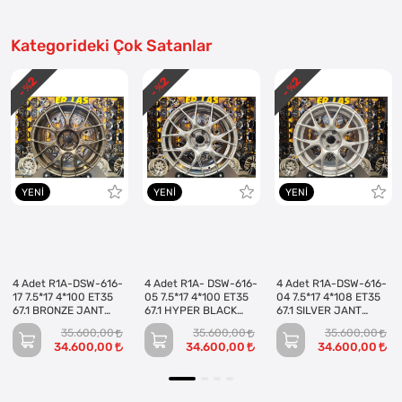
Kategorideki Çok Satanlar
2
2
2
- %
- %
- %
YENI
YENI
YENI
4 Adet R1A-DSW-616-
4 Adet R1A- DSW-616-
4 Adet R1A-DSW-616-
17 7.5*17 4*100 ET35
05 7.5*17 4*100 ET35
04 7.5*17 4*108 ET35
67.1 BRONZE JANT
67.1 HYPER BLACK
67.1 SILVER JANT
(Takım)
JANT (Takım)
(Takım)
35.600,00
35.600,00
35.600,00
34.600,00
34.600,00
34.600,00