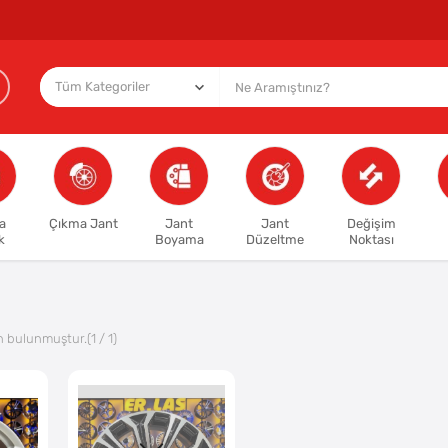
a
Çıkma Jant
Jant
Jant
Değişim
k
Boyama
Düzeltme
Noktası
n bulunmuştur.
(1 / 1)