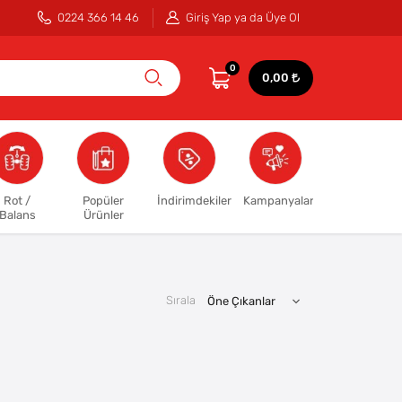
0224 366 14 46
Giriş Yap ya da Üye Ol
0
0,00
Rot /
Popüler
İndirimdekiler
Kampanyalar
Balans
Ürünler
Sırala