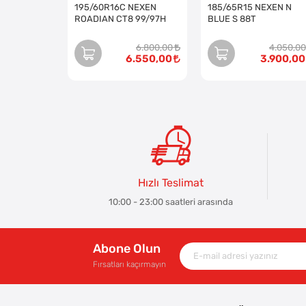
195/60R16C NEXEN
185/65R15 NEXEN N
ROADIAN CT8 99/97H
BLUE S 88T
6.800,00
4.050,00
6.550,00
3.900,00
Hızlı Teslimat
10:00 - 23:00 saatleri arasında
Abone Olun
Fırsatları kaçırmayın