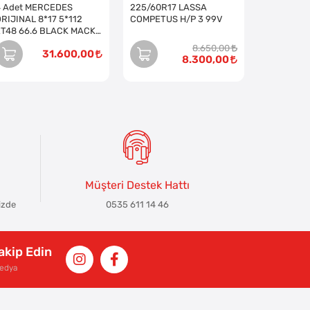
4 Adet MERCEDES
225/60R17 LASSA
RIJINAL 8*17 5*112
COMPETUS H/P 3 99V
ET48 66.6 BLACK MACK
JANT (Takım)
8.650,00
31.600,00
8.300,00
Müşteri Destek Hattı
izde
0535 611 14 46
Takip Edin
Medya