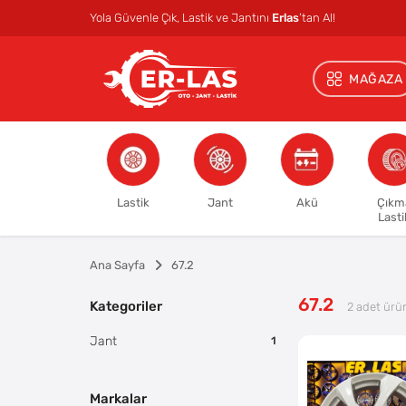
Yola Güvenle Çık, Lastik ve Jantını
Erlas
’tan Al!
MAĞAZA
Lastik
Jant
Akü
Çıkm
Lasti
Ana Sayfa
67.2
67.2
Kategoriler
2
adet ürü
Jant
1
Markalar