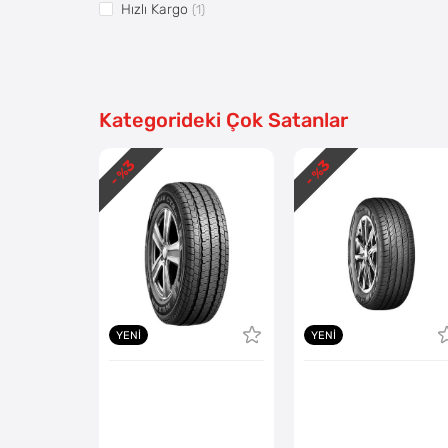
Hızlı Kargo
(1)
Vitrin5
(1)
Pazaryerine Aktarılsın
(1)
Kategorideki Çok Satanlar
3
3
- %
- %
YENI
YENI