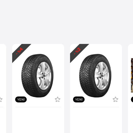
4
2
- %
- %
YENI
YENI