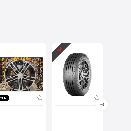
4
- %
YENI