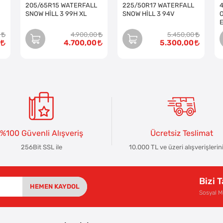
205/65R15 WATERFALL
225/50R17 WATERFALL
SNOW HİLL 3 99H XL
SNOW HİLL 3 94V
O
4.900,00
5.450,00
4.700,00
5.300,00
%100 Güvenli Alışveriş
Ücretsiz Teslimat
256Bit SSL ile
10.000 TL ve üzeri alışverişlerin
Bizi 
HEMEN KAYDOL
Sosyal 