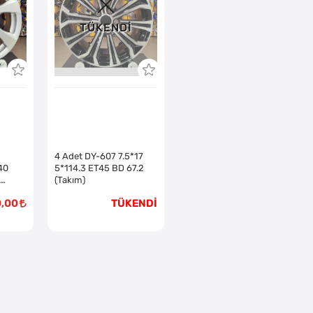
TÜKENDI
4 Adet DY-607 7.5*17
40
5*114.3 ET45 BD 67.2
(Takım)
0,00
TÜKENDİ