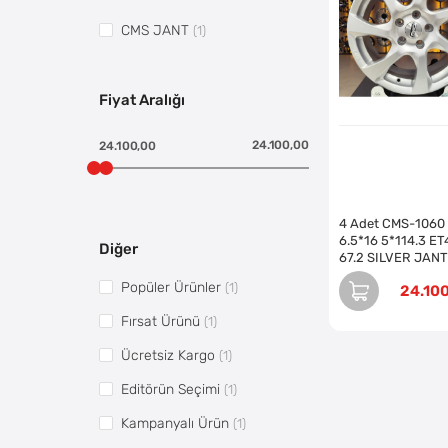
CMS JANT
(1)
Fiyat Aralığı
24.100,00
24.100,00
4 Adet CMS-1060
6.5*16 5*114.3 ET
Diğer
67.2 SILVER JANT
(Takım)
Popüler Ürünler
(1)
24.10
Fırsat Ürünü
(1)
Ücretsiz Kargo
(1)
Editörün Seçimi
(1)
Kampanyalı Ürün
(1)