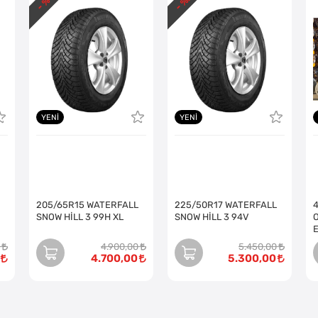
- %
- %
YENI
YENI
205/65R15 WATERFALL
225/50R17 WATERFALL
SNOW HİLL 3 99H XL
SNOW HİLL 3 94V
O
4.900,00
5.450,00
4.700,00
5.300,00