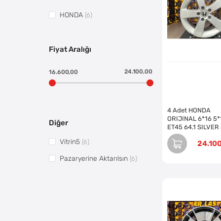
HONDA
(6)
Fiyat Aralığı
24.100,00
16.600,00
4 Adet HONDA
ORIJINAL 6*16 5*
Diğer
ET45 64.1 SILVER
REVİZE EDİLMİŞ (
Vitrin5
(6)
24.10
Pazaryerine Aktarılsın
(6)