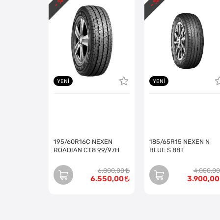
- %
- %
YENI
YENI
195/60R16C NEXEN
185/65R15 NEXEN N
ROADIAN CT8 99/97H
BLUE S 88T
6.800,00
4.050,00
6.550,00
3.900,00