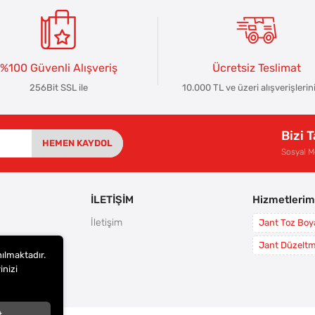
%100 Güvenli Alışveriş
Ücretsiz Teslimat
256Bit SSL ile
10.000 TL ve üzeri alışverişlerin
Bizi 
HEMEN KAYDOL
Sosyal 
İLETİŞİM
Hizmetlerim
İletişim
Jant Toz Bo
rı
Jant Düzelt
nılmaktadır.
leri
inizi
i
t