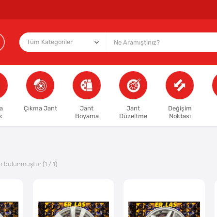
a
Çıkma Jant
Jant
Jant
Değişim
k
Boyama
Düzeltme
Noktası
n bulunmuştur.
(1 / 1)