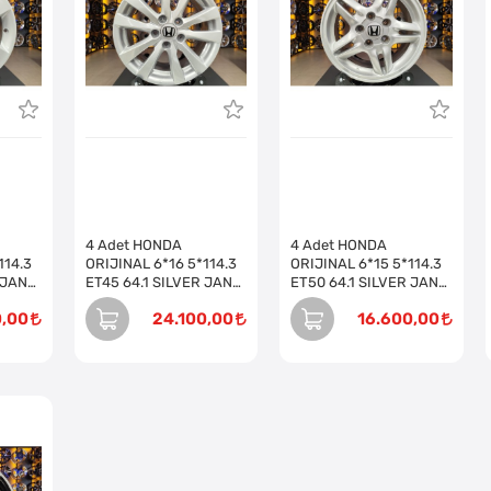
4 Adet HONDA
4 Adet HONDA
114.3
ORIJINAL 6*16 5*114.3
ORIJINAL 6*15 5*114.3
 JANT
ET45 64.1 SILVER JANT
ET50 64.1 SILVER JANT
Takım)
REVİZE EDİLMİŞ (Takım)
REVİZE EDİLMİŞ (Takım)
0,00
24.100,00
16.600,00