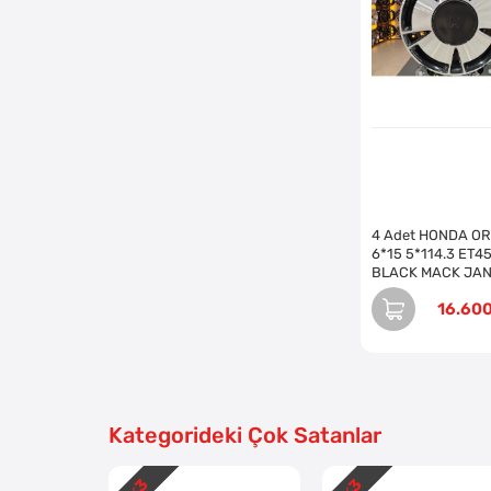
4 Adet HONDA O
6*15 5*114.3 ET45
BLACK MACK JA
REVİZE EDİLMİŞ (
16.60
Kategorideki Çok Satanlar
3
3