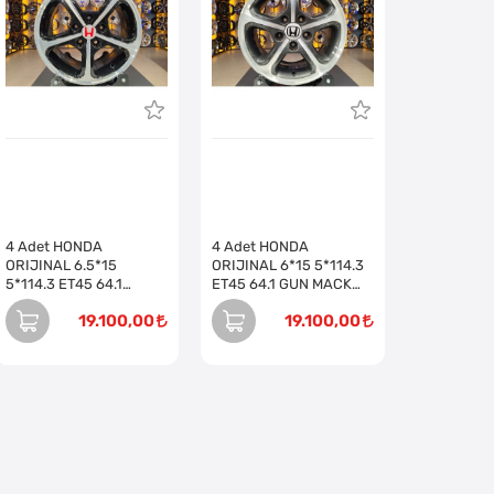
4 Adet HONDA
4 Adet HONDA
ORIJINAL 6.5*15
ORIJINAL 6*15 5*114.3
5*114.3 ET45 64.1
ET45 64.1 GUN MACK
BLACK MACK JANT
JANT REVİZE EDİLMİŞ
19.100,00
19.100,00
REVİZE EDİLMİŞ (Takım)
(Takım)