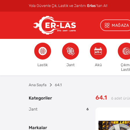
Yola Güvenle Çık, Lastik ve Jantını
Erlas
’tan Al!
MAĞAZA
Lastik
Jant
Akü
Çıkm
Lasti
Ana Sayfa
64.1
64.1
Kategoriler
6
adet ürü
Jant
6
Markalar