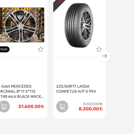
- %
YENI
4 Adet MERCEDES
225/60R17 LASSA
RIJINAL 8*17 5*112
COMPETUS H/P 3 99V
ET48 66.6 BLACK MACK
JANT (Takım)
8.650,00
31.600,00
8.300,00