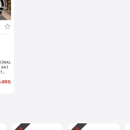
RIJNAL
 64.1
NT
Takım)
0,00
4
2