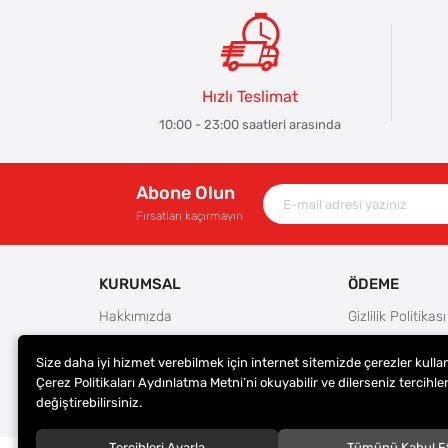
Hızlı Teslimat
10:00 - 23:00 saatleri arasında
Abone Olun
Fırsatları kaçırmayın
KURUMSAL
ÖDEME
Hakkımızda
Gizlilik Politikası
Güvenlik
Kullanım Koşulla
Size daha iyi hizmet verebilmek için internet sitemizde çerezler kulla
Teslimat ve İade Şartları
Ödeme Seçenek
Çerez Politikaları Aydınlatma Metni’ni okuyabilir ve dilerseniz tercihler
Kargo Seçenekleri
Satış Sözleşmes
değiştirebilirsiniz.
Tercihleri Ayarla
Tümünü Kabul E