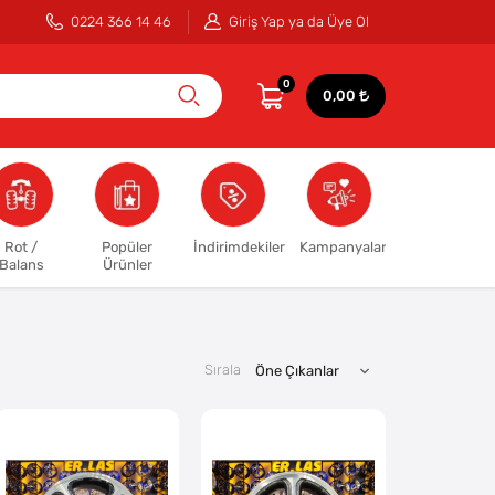
0224 366 14 46
Giriş Yap ya da Üye Ol
0
0,00
Rot /
Popüler
İndirimdekiler
Kampanyalar
Balans
Ürünler
Sırala