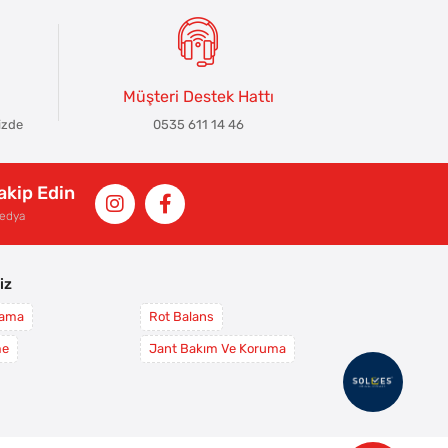
Müşteri Destek Hattı
izde
0535 611 14 46
Takip Edin
Medya
iz
yama
Rot Balans
me
Jant Bakım Ve Koruma