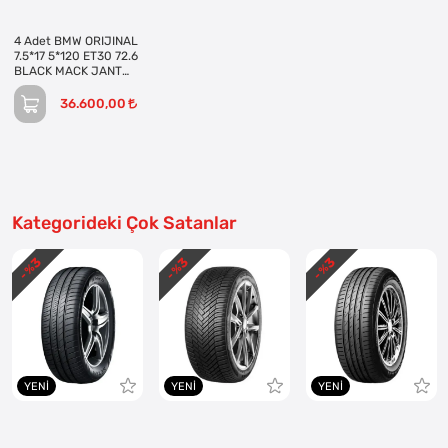
4 Adet BMW ORIJINAL
7.5*17 5*120 ET30 72.6
BLACK MACK JANT
REVİZE EDİLMİŞ
(Takım)
36.600,00
Kategorideki Çok Satanlar
3
3
3
- %
- %
- %
YENI
YENI
YENI