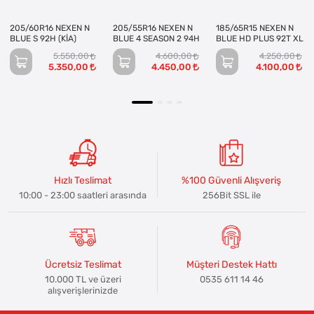
205/60R16 NEXEN N
205/55R16 NEXEN N
185/65R15 NEXEN N
BLUE S 92H (KİA)
BLUE 4 SEASON 2 94H
BLUE HD PLUS 92T XL
5.550,00
4.600,00
4.250,00
5.350,00
4.450,00
4.100,00
Hızlı Teslimat
%100 Güvenli Alışveriş
10:00 - 23:00 saatleri arasında
256Bit SSL ile
Ücretsiz Teslimat
Müşteri Destek Hattı
10.000 TL ve üzeri
0535 611 14 46
alışverişlerinizde