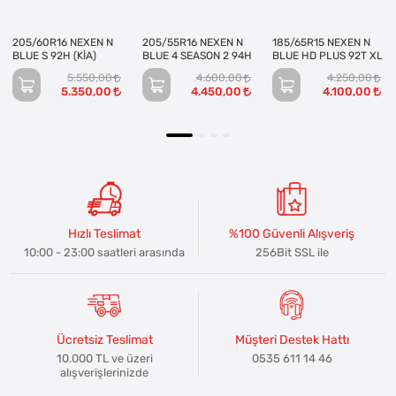
205/60R16 NEXEN N
205/55R16 NEXEN N
185/65R15 NEXEN N
BLUE S 92H (KİA)
BLUE 4 SEASON 2 94H
BLUE HD PLUS 92T XL
5.550,00
4.600,00
4.250,00
5.350,00
4.450,00
4.100,00
Hızlı Teslimat
%100 Güvenli Alışveriş
10:00 - 23:00 saatleri arasında
256Bit SSL ile
Ücretsiz Teslimat
Müşteri Destek Hattı
10.000 TL ve üzeri
0535 611 14 46
alışverişlerinizde