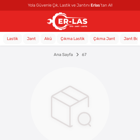
Yola Güvenle Çık, Lastik ve Jantını
Erlas
’tan Al!
Lastik
Jant
Akü
Çıkma Lastik
Çıkma Jant
Jant Bo
Ana Sayfa
67