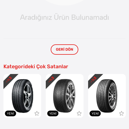
GERI DÖN
Kategorideki Çok Satanlar
3
3
3
- %
- %
- %
YENI
YENI
YENI