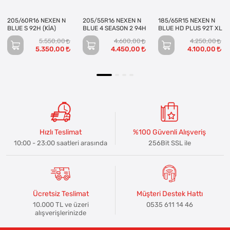
205/60R16 NEXEN N
205/55R16 NEXEN N
185/65R15 NEXEN N
BLUE S 92H (KİA)
BLUE 4 SEASON 2 94H
BLUE HD PLUS 92T XL
5.550,00
4.600,00
4.250,00
5.350,00
4.450,00
4.100,00
Hızlı Teslimat
%100 Güvenli Alışveriş
10:00 - 23:00 saatleri arasında
256Bit SSL ile
Ücretsiz Teslimat
Müşteri Destek Hattı
10.000 TL ve üzeri
0535 611 14 46
alışverişlerinizde