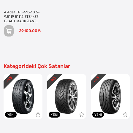
4 Adet TPL-5139 8.5-
9.5*19 5*112 ET34/37
BLACK MACK JANT
REVİZE EDİLMİŞ
(Takım)
29.100,00
Kategorideki Çok Satanlar
3
3
3
- %
- %
- %
YENI
YENI
YENI