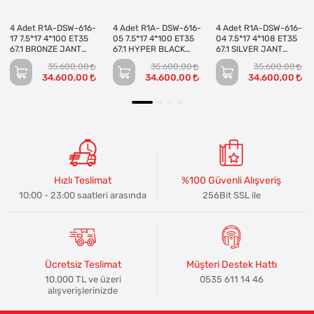
4 Adet R1A-DSW-616-
4 Adet R1A- DSW-616-
4 Adet R1A-DSW-616-
17 7.5*17 4*100 ET35
05 7.5*17 4*100 ET35
04 7.5*17 4*108 ET35
67.1 BRONZE JANT
67.1 HYPER BLACK
67.1 SILVER JANT
(Takım)
JANT (Takım)
(Takım)
35.600,00
35.600,00
35.600,00
34.600,00
34.600,00
34.600,00
Hızlı Teslimat
%100 Güvenli Alışveriş
10:00 - 23:00 saatleri arasında
256Bit SSL ile
Ücretsiz Teslimat
Müşteri Destek Hattı
10.000 TL ve üzeri
0535 611 14 46
alışverişlerinizde