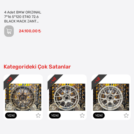
4 Adet BMW ORIJINAL
7*16 5*120 ET40 72.6
BLACK MACK JANT
REVİZE EDİLMİŞ
(Takım)
24.100,00
Kategorideki Çok Satanlar
2
2
2
- %
- %
- %
YENI
YENI
YENI