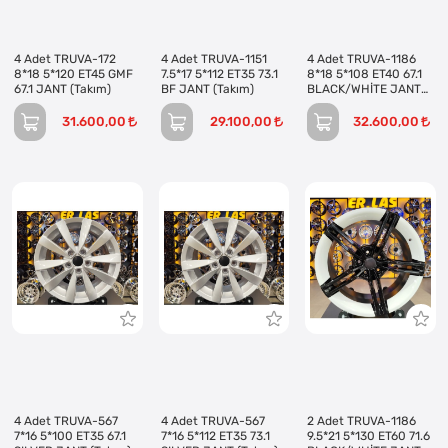
4 Adet TRUVA-172
4 Adet TRUVA-1151
4 Adet TRUVA-1186
8*18 5*120 ET45 GMF
7.5*17 5*112 ET35 73.1
8*18 5*108 ET40 67.1
67.1 JANT (Takım)
BF JANT (Takım)
BLACK/WHİTE JANT
(Takım)
31.600,00
29.100,00
32.600,00
4 Adet TRUVA-567
4 Adet TRUVA-567
2 Adet TRUVA-1186
7*16 5*100 ET35 67.1
7*16 5*112 ET35 73.1
9.5*21 5*130 ET60 71.6