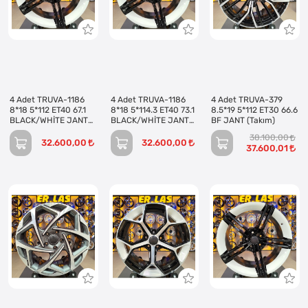
4 Adet TRUVA-1186
4 Adet TRUVA-1186
4 Adet TRUVA-379
8*18 5*112 ET40 67.1
8*18 5*114.3 ET40 73.1
8.5*19 5*112 ET30 66.6
BLACK/WHİTE JANT
BLACK/WHİTE JANT
BF JANT (Takım)
(Takım)
(Takım)
38.100,00
32.600,00
32.600,00
37.600,01