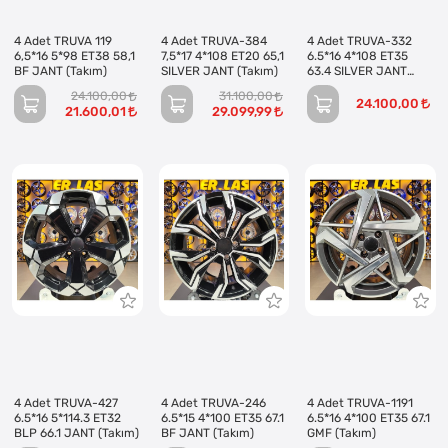
4 Adet TRUVA 119
4 Adet TRUVA-384
4 Adet TRUVA-332
6,5*16 5*98 ET38 58,1
7,5*17 4*108 ET20 65,1
6.5*16 4*108 ET35
BF JANT (Takım)
SILVER JANT (Takım)
63.4 SILVER JANT
(Takım)
24.100,00
31.100,00
24.100,00
21.600,01
29.099,99
4 Adet TRUVA-427
4 Adet TRUVA-246
4 Adet TRUVA-1191
6.5*16 5*114.3 ET32
6.5*15 4*100 ET35 67.1
6.5*16 4*100 ET35 67.1
BLP 66.1 JANT (Takım)
BF JANT (Takım)
GMF (Takım)