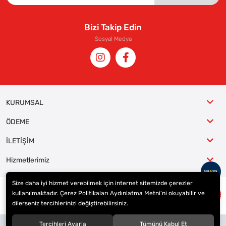
Bizi Takip Edin
Sosyal Medya
KURUMSAL
ÖDEME
İLETİŞİM
Hizmetlerimiz
Size daha iyi hizmet verebilmek için internet sitemizde çerezler
kullanılmaktadır. Çerez Politikaları Aydınlatma Metni’ni okuyabilir ve
© 2023
ER-LAS Oto Jant ve Lastik - Yunus ULAŞ
. Tüm hakları saklıdır.
dilerseniz tercihlerinizi değiştirebilirsiniz.
Site tasarımı tarafımızdan yapılmıştır.
Tercihleri Ayarla
Tümünü Kabul Et