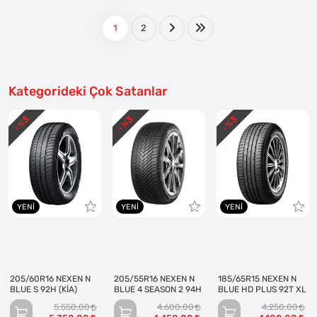
1
2
Kategorideki Çok Satanlar
3
3
3
- %
- %
- %
YENI
YENI
YENI
205/60R16 NEXEN N
205/55R16 NEXEN N
185/65R15 NEXEN N
BLUE S 92H (KİA)
BLUE 4 SEASON 2 94H
BLUE HD PLUS 92T XL
5.550,00
4.600,00
4.250,00