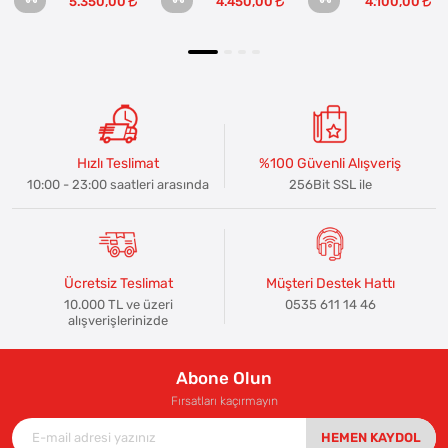
5.350,00
4.450,00
4.100,00
Hızlı Teslimat
%100 Güvenli Alışveriş
10:00 - 23:00 saatleri arasında
256Bit SSL ile
Ücretsiz Teslimat
Müşteri Destek Hattı
10.000 TL ve üzeri
0535 611 14 46
alışverişlerinizde
Abone Olun
Fırsatları kaçırmayın
HEMEN KAYDOL