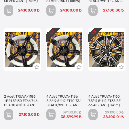
SILVER JANT (Takım)
SILVER JANT (Takım)
BLACK/WHİTE JANT
(Takım)
24.100,00
24.100,00
27.100,00
3
1
- %
- %
2 Adet TRUVA-1186
4 Adet TRUVA-1186
4 Adet TRUVA-1160
11*21 5*130 ET66 71.6
8.5*19 5*112 ET40 73.1
7.5*17 5*112 ET35 BF
BLACK WHİTE JANT
BLACK/WHİTE JANT
66.45 JANT (Takım)
(Takım)
(Takım)
39.100,00
29.100,00
27.100,00
38.599,99
28.100,01