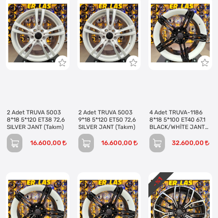
2 Adet TRUVA 5003
2 Adet TRUVA 5003
4 Adet TRUVA-1186
8*18 5*120 ET38 72,6
9*18 5*120 ET50 72,6
8*18 5*100 ET40 67.1
SILVER JANT (Takım)
SILVER JANT (Takım)
BLACK/WHİTE JANT
(Takım)
16.600,00
16.600,00
32.600,00
1
- %