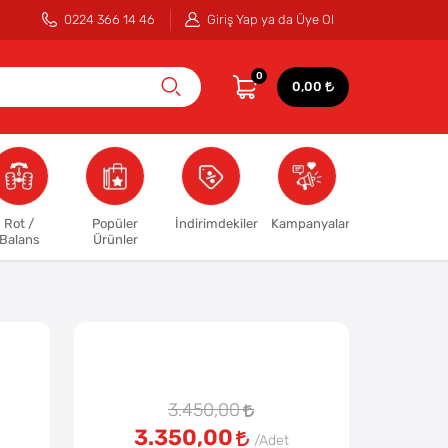
0224 366 14 46
Giriş Yap ya da Üye Ol
0
0,00
Rot /
Popüler
İndirimdekiler
Kampanyalar
Balans
Ürünler
3.450,00
3.350,00