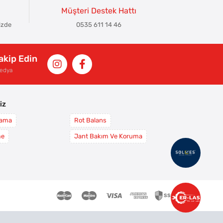
Müşteri Destek Hattı
izde
0535 611 14 46
Takip Edin
Medya
iz
yama
Rot Balans
me
Jant Bakım Ve Koruma