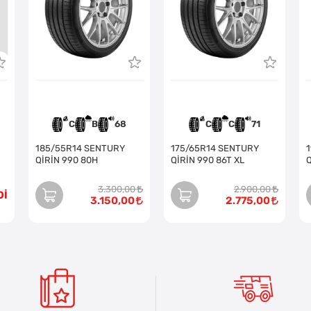
C
B
68
C
C
71
185/55R14 SENTURY
175/65R14 SENTURY
QİRİN 990 80H
QİRİN 990 86T XL
Q
3.300,00
2.900,00
Dİ
3.150,00
2.775,00