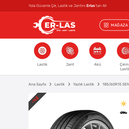
Yola Güvenle Çık, Lastik ve Jantını
Erlas
’tan Al!
MAĞAZA
Lastik
Jant
Akü
Çıkm
Lasti
Ana Sayfa
Lastik
Yazlık Lastik
185/60R15 SE
%2
-