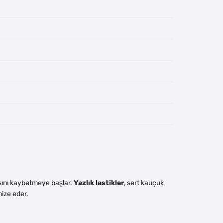
nsını kaybetmeye başlar.
Yazlık lastikler
, sert kauçuk
mize eder.