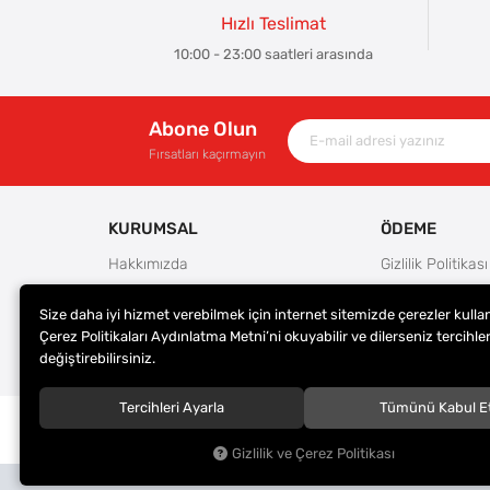
Hızlı Teslimat
10:00 - 23:00 saatleri arasında
Abone Olun
Fırsatları kaçırmayın
KURUMSAL
ÖDEME
Hakkımızda
Gizlilik Politikası
Güvenlik
Kullanım Koşulla
Size daha iyi hizmet verebilmek için internet sitemizde çerezler kulla
Teslimat ve İade Şartları
Ödeme Seçenek
Çerez Politikaları Aydınlatma Metni’ni okuyabilir ve dilerseniz tercihler
Kargo Seçenekleri
Satış Sözleşmes
değiştirebilirsiniz.
Tercihleri Ayarla
Tümünü Kabul E
© 2023
ER-LAS Oto Jant ve Lastik - Yunus ULAŞ
. Tüm hakl
saklıdır.
Gizlilik ve Çerez Politikası