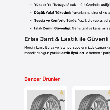
Yüksek Yol Tutuşu:
Sıcak asfalt üzerinde lastiğ
Düşük Yakıt Tüketimi:
Yuvarlanma direnci kış la
Sessiz ve Konforlu Sürüş:
Yazlık diş yapısı, yol
Islak Zemin Güvenliği:
Geniş tahliye kanalları s
Erlas Jant & Lastik ile Güvenl
Mersin, İzmit, Bursa ve İstanbul şubelerimizde uzman 
modelleri uygun
yazlık lastik fiyatları
ile hemen sipariş
Benzer Ürünler