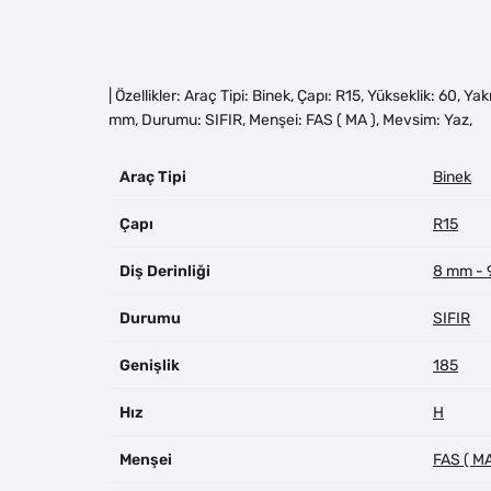
| Özellikler: Araç Tipi: Binek, Çapı: R15, Yükseklik: 60, Y
mm, Durumu: SIFIR, Menşei: FAS ( MA ), Mevsim: Yaz,
Araç Tipi
Binek
Çapı
R15
Diş Derinliği
8 mm -
Durumu
SIFIR
Genişlik
185
Hız
H
Menşei
FAS ( MA