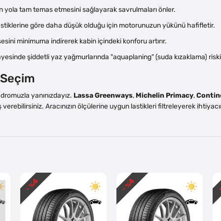
in yola tam temas etmesini sağlayarak savrulmaları önler.
stiklerine göre daha düşük olduğu için motorunuzun yükünü hafifletir.
 sesini minimuma indirerek kabin içindeki konforu artırır.
ayesinde şiddetli yaz yağmurlarında "aquaplaning" (suda kızaklama) riski
i Seçim
kadromuzla yanınızdayız.
Lassa Greenways
,
Michelin Primacy
,
Contin
 verebilirsiniz. Aracınızın ölçülerine uygun lastikleri filtreleyerek ihtiy
4
4
- %
- %
-