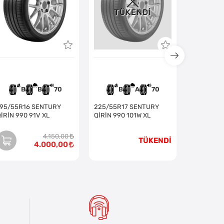
TÜKENDI
B
B
70
B
A
70
C
195/55R16 SENTURY
225/55R17 SENTURY
İRİN 990 91V XL
QİRİN 990 101W XL
4.150,00
TÜKENDİ
4.000,00