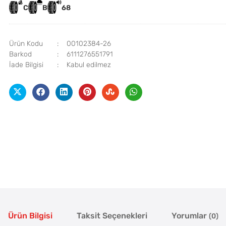
C
B
68
Ürün Kodu
00102384-26
Barkod
6111276551791
İade Bilgisi
Ürün Bilgisi
Taksit Seçenekleri
Yorumlar
(0)