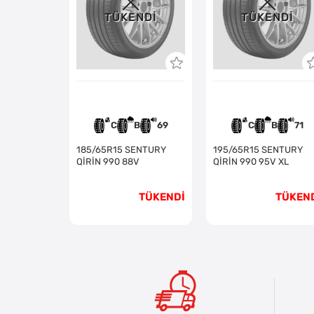
TÜKENDI
TÜKENDI
C
B
69
C
B
71
185/65R15 SENTURY
195/65R15 SENTURY
QİRİN 990 88V
QİRİN 990 95V XL
TÜKENDİ
TÜKEN