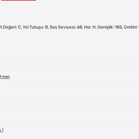
akıt Değeri: C, Yol Tutuşu: B, Ses Seviyesi: 68, Hız: H, Genişlik: 185, Üreti
 9 mm
 )