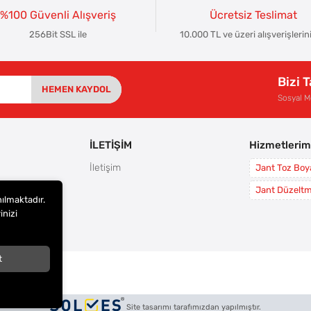
%100 Güvenli Alışveriş
Ücretsiz Teslimat
256Bit SSL ile
10.000 TL ve üzeri alışverişlerin
Bizi 
HEMEN KAYDOL
Sosyal 
İLETİŞİM
Hizmetlerim
İletişim
Jant Toz Bo
rı
Jant Düzelt
nılmaktadır.
leri
inizi
i
t
arı
Site tasarımı tarafımızdan yapılmıştır.