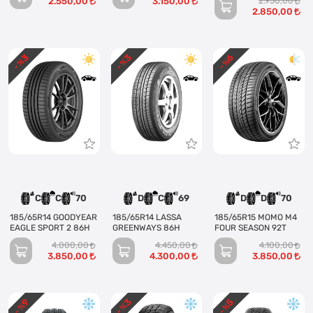
2.550,00
3.150,00
2.950,00
2.850,00
3
3
6
- %
- %
- %
C
C
70
D
C
69
D
D
70
185/65R14 GOODYEAR
185/65R14 LASSA
185/65R15 MOMO M4
EAGLE SPORT 2 86H
GREENWAYS 86H
FOUR SEASON 92T
4.000,00
4.450,00
4.100,00
3.850,00
4.300,00
3.850,00
3
9
5
- %
- %
- %