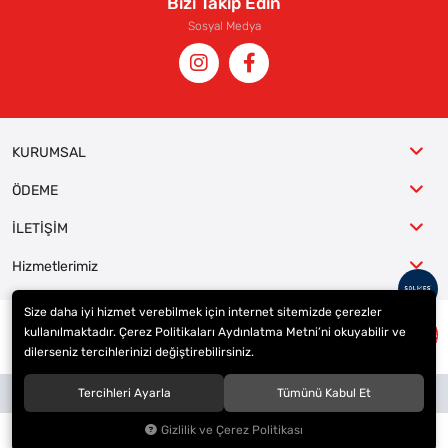
Bizi Takip Edin
Sosyal Medya
KURUMSAL
ÖDEME
İLETİŞİM
Hizmetlerimiz
Size daha iyi hizmet verebilmek için internet sitemizde çerezler
kullanılmaktadır. Çerez Politikaları Aydınlatma Metni’ni okuyabilir ve
© 2023
ER-LAS Oto Jant ve Lastik - Yunus ULAŞ
. Tüm hakları saklıdır.
dilerseniz tercihlerinizi değiştirebilirsiniz.
Site tasarımı tarafımızdan yapılmıştır.
Tercihleri Ayarla
Tümünü Kabul Et
Gizlilik ve Çerez Politikası
0