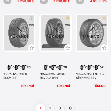
2.950,00
3.900,00
4.100,00
TÜKENDI
TÜKENDI
TÜKENDI
D
C
70
B
A
70
C
B
69
185/65R15 RIKEN
185/60R15 LASSA
185/65R15 SENTURY
SNOW 88T
REVOLA 84H
QİRİN 990 88V
TÜKENDİ
TÜKENDİ
TÜKENDİ
1
2