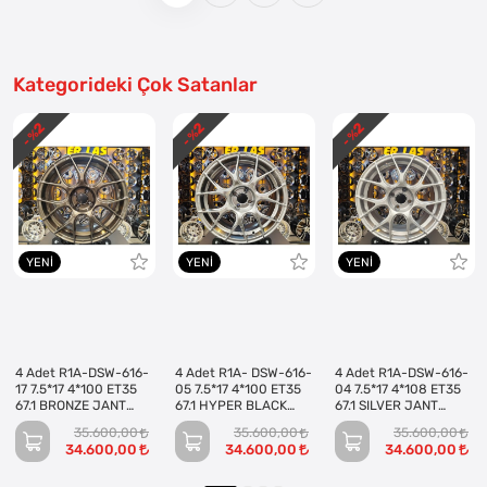
Kategorideki Çok Satanlar
2
2
2
- %
- %
- %
YENI
YENI
YENI
4 Adet R1A-DSW-616-
4 Adet R1A- DSW-616-
4 Adet R1A-DSW-616-
17 7.5*17 4*100 ET35
05 7.5*17 4*100 ET35
04 7.5*17 4*108 ET35
67.1 BRONZE JANT
67.1 HYPER BLACK
67.1 SILVER JANT
(Takım)
JANT (Takım)
(Takım)
35.600,00
35.600,00
35.600,00
34.600,00
34.600,00
34.600,00