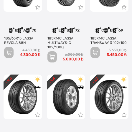
B
A
70
E
B
72
C
B
69
185/65R15 LASSA
185R14C LASSA
185R14C LASSA
REVOLA 88H
MULTIWAYS-C
TRANSWAY 3 102/100
102/100Q
4.450,00
5.650,00
4.300,00
6.000,00
5.450,00
5.800,00
4
4
2
- %
- %
- %