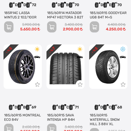
D
D
72
D
B
70
D
E
70
185R14C LASSA
185/60R14 MATADOR
185/60R15 GOODYEAR
WINTUS 2 102/100R
MP47 HECTORA 3 82T
UG8 84T M+S
5.900,00
3.400,00
4.400,00
5.650,00
2.900,00
4.250,00
3
3
7
- %
- %
- %
D
B
69
E
C
71
D
C
68
185/60R15 MONTREAL
185/60R15 SAVA
185/60R15
ECO 84V
INTENSA HP 84H
WATERFALL SNOW
HILL 3 88V XL
2.650,00
3.400,00