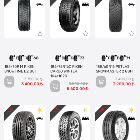
E
D
68
D
C
73
C
B
71
185/70R14 RIKEN
185/75R16C RIKEN
185/60R15 PETLAS
SNOWTIME B2 88T
CARGO WINTER
SNOWMASTER 2 88H
104/102R
3.750,00
3.400,00
3.400,00
5.800,00
3.200,00
5.600,00
3
3
3
- %
- %
- %