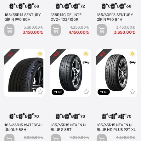
C
B
68
B
B
72
C
B
68
185/55R14 SENTURY
185R14C DELİNTE
185/60R15 SENTURY
QİRİN 990 80H
DV2+ 102/100R
QİRİN 990 84H
3.300,00
4.350,00
3.450,00
3.150,00
4.150,00
3.350,00
3
3
3
- %
- %
- %
YENI
YENI
C
B
70
B
B
70
C
B
70
185/65R15 WATERFAL
185/65R15 NEXEN N
185/65R15 NEXEN N
UNİQUE 88H
BLUE S 88T
BLUE HD PLUS 92T XL
3.050,00
4.050,00
4.250,00