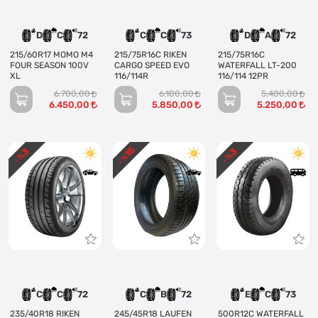
D
C
72
C
C
73
D
A
72
215/60R17 MOMO M4
215/75R16C RIKEN
215/75R16C
FOUR SEASON 100V
CARGO SPEED EVO
WATERFALL LT-200
XL
116/114R
116/114 12PR
6.700,00
6.100,00
5.400,00
6.450,00
5.850,00
5.250,00
15
3
3
- %
- %
- %
C
C
72
C
B
72
E
C
73
235/40R18 RIKEN
245/45R18 LAUFEN
500R12C WATERFALL