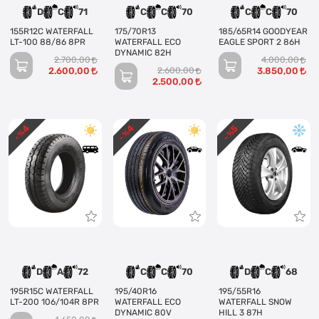
D
C
71
C
C
70
C
C
70
155R12C WATERFALL
175/70R13
185/65R14 GOODYEAR
LT-100 88/86 8PR
WATERFALL ECO
EAGLE SPORT 2 86H
DYNAMIC 82H
2.700,00
4.000,00
2.600,00
2.600,00
3.850,00
2.500,00
4
4
5
- %
- %
- %
D
A
72
C
C
70
D
C
68
195R15C WATERFALL
195/40R16
195/55R16
LT-200 106/104R 8PR
WATERFALL ECO
WATERFALL SNOW
DYNAMIC 80V
HILL 3 87H