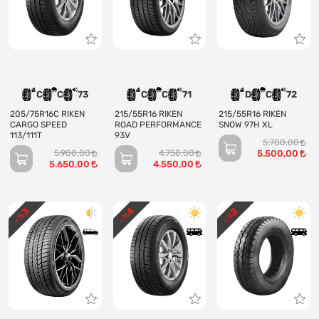
C
C
73
C
C
71
D
C
72
205/75R16C RIKEN
215/55R16 RIKEN
215/55R16 RIKEN
CARGO SPEED
ROAD PERFORMANCE
SNOW 97H XL
113/111T
93V
5.700,00
5.900,00
4.750,00
5.500,00
5.650,00
4.550,00
3
4
2
- %
- %
- %