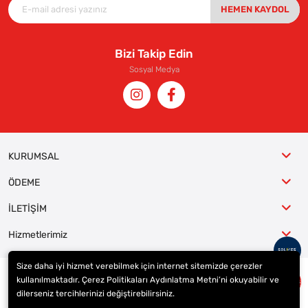
HEMEN KAYDOL
Bizi Takip Edin
Sosyal Medya
KURUMSAL
ÖDEME
İLETİŞİM
Hizmetlerimiz
Size daha iyi hizmet verebilmek için internet sitemizde çerezler
kullanılmaktadır. Çerez Politikaları Aydınlatma Metni’ni okuyabilir ve
© 2023
ER-LAS Oto Jant ve Lastik - Yunus ULAŞ
. Tüm hakları saklıdır.
dilerseniz tercihlerinizi değiştirebilirsiniz.