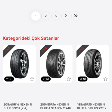
1
2
3
Kategorideki Çok Satanlar
3
3
3
- %
- %
- %
YENI
YENI
YENI
205/60R16 NEXEN N
205/55R16 NEXEN N
185/65R15 NEXEN N
BLUE S 92H (KİA)
BLUE 4 SEASON 2 94H
BLUE HD PLUS 92T XL