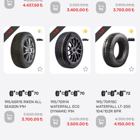
4.650,00
4.437,50
3.550,00
3.900,00
3.400,00
3.700,00
3
4
3
- %
- %
- %
D
C
70
C
C
70
D
A
72
195/65R15 RIKEN ALL
195/70R14
195/70R15C
SEASON 91H
WATERFALL ECO
WATERFALL LT-200
DYNAMIC 91H
104/102R 8PR
3.850,00
3.700,00
3.650,00
4.300,00
3.500,00
4.150,00