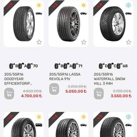
3
3
4
- %
- %
- %
B
A
70
B
A
71
D
C
68
205/55R16
205/55R16 LASSA
205/55R16
GOODYEAR
REVOLA 91V
WATERFALL SNOW
EFFICIENTGRIP
HILL 3 94H
5.250,00
PERFORMANCE (4
4.850,00
5.050,00
3.700,00
KANAL)
4.700,00
3.550,00
4
4
3
- %
- %
- %