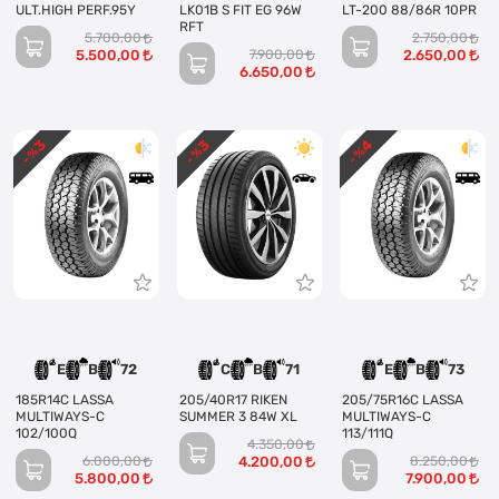
ULT.HIGH PERF.95Y
LK01B S FIT EG 96W
LT-200 88/86R 10PR
RFT
5.700,00
2.750,00
5.500,00
7.900,00
2.650,00
6.650,00
3
3
4
- %
- %
- %
E
B
72
C
B
71
E
B
73
185R14C LASSA
205/40R17 RIKEN
205/75R16C LASSA
MULTIWAYS-C
SUMMER 3 84W XL
MULTIWAYS-C
102/100Q
113/111Q
4.350,00
6.000,00
4.200,00
8.250,00
5.800,00
7.900,00