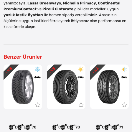
yanınızdayız.
Lassa Greenways
,
Michelin Primacy
,
Continental
PremiumContact
ve
Pirelli Cinturato
gibi lider modelleri uygun
yazlık lastik fiyatları
ile hemen sipariş verebilirsiniz. Aracınızın
ölçülerine uygun lastikleri filtreleyerek ihtiyacınız olan performansa en
kısa sürede ulaşın.
Benzer Ürünler
3
3
3
- %
- %
- %
D
E
70
C
C
70
C
B
71