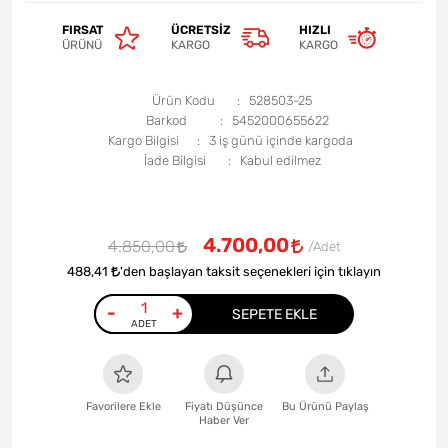
FIRSAT
ÜCRETSIZ
HIZLI
ÜRÜNÜ
KARGO
KARGO
Ürün Kodu
528503-25
Barkod
5452000655622
Kargo Bilgisi
3 iş günü içinde kargoda
İade Bilgisi
4.700,00
4.850,00
488,41
'den başlayan taksit seçenekleri için tıklayın
-
+
SEPETE EKLE
Favorilere Ekle
Fiyatı Düşünce
Bu Ürünü Paylaş
Haber Ver