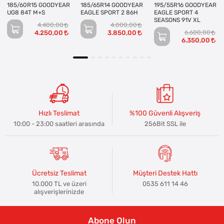
185/60R15 GOODYEAR
185/65R14 GOODYEAR
195/55R16 GOODYEAR
UG8 84T M+S
EAGLE SPORT 2 86H
EAGLE SPORT 4
SEASONS 91V XL
4.400,00
4.000,00
4.250,00
3.850,00
6.600,00
6.350,00
Hızlı Teslimat
%100 Güvenli Alışveriş
10:00 - 23:00 saatleri arasında
256Bit SSL ile
Ücretsiz Teslimat
Müşteri Destek Hattı
10.000 TL ve üzeri
0535 611 14 46
alışverişlerinizde
Abone Olun