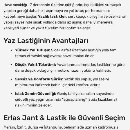
Hava sıcaklığı +7 derecenin üzerine çıktığında, kış lastikleri yumuşak
yapıları gereği daha hızlı aşınmaya ve yol tutuş performansını
kaybetmeye başlar.
Yazlık lastikler
, sert kauçuk bileşimi ve özel kanal
yapısı sayesinde sıcak yollarda daha az aşınır, daha iyi manevra
kabiliyeti sunar ve yakıt tüketiminizi optimize eder.
Yaz Lastiğinin Avantajları
Yüksek Yol Tutuşu:
Sıcak asfalt üzerinde lastiğin yola tam
temas etmesini sağlayarak savrulmaları önler.
Düşük Yakıt Tüketimi:
Yuvarlanma direnci kış lastiklerine göre
daha düşük olduğu için motorunuzun yükünü hafifletir.
Sessiz ve Konforlu Sürüş:
Yazlık diş yapısı, yol sesini
minimuma indirerek kabin içindeki konforu artırır.
Islak Zemin Güvenliği:
Geniş tahliye kanalları sayesinde
şiddetli yaz yağmurlarında "aquaplaning" (suda kızaklama)
riskini minimize eder.
Erlas Jant & Lastik ile Güvenli Seçim
Mersin, İzmit, Bursa ve İstanbul şubelerimizde uzman kadromuzla