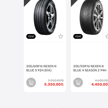
YENI
YENI
205/60R16 NEXEN N
205/55R16 NEXEN N
BLUE S 92H (KİA)
BLUE 4 SEASON 2 94H
5.550,00
4.600,00
5.350,00
4.450,00