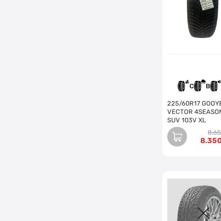
C
B
225/60R17 GOOY
VECTOR 4SEASO
SUV 103V XL
8.6
8.35