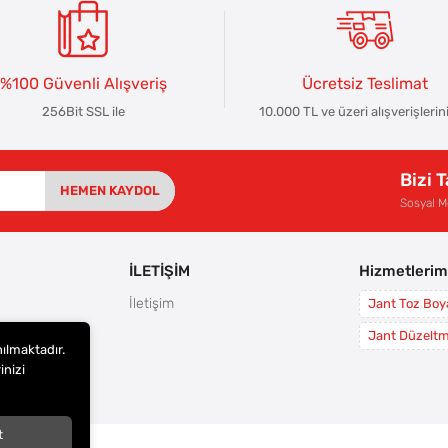
%100 Güvenli Alışveriş
Ücretsiz Teslimat
256Bit SSL ile
10.000 TL ve üzeri alışverişlerin
Bizi 
HEMEN KAYDOL
Sosyal 
İLETİŞİM
Hizmetlerim
İletişim
Jant Toz Bo
rı
Jant Düzelt
nılmaktadır.
leri
inizi
i
t
arı