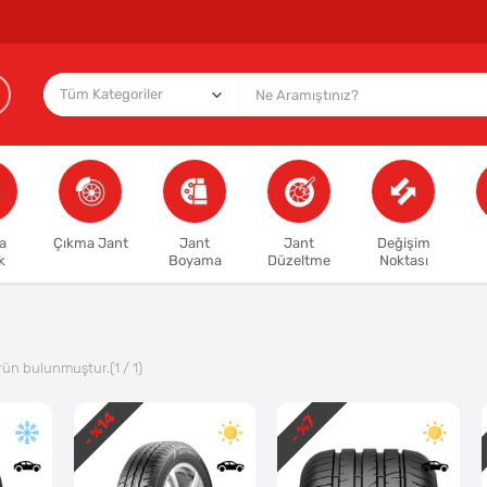
a
Çıkma Jant
Jant
Jant
Değişim
k
Boyama
Düzeltme
Noktası
rün bulunmuştur.
(1 / 1)
14
7
- %
- %