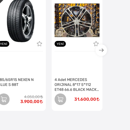
YENI
YENI
185/65R15 NEXEN N
4 Adet MERCEDES
BLUE S 88T
ORIJINAL 8*17 5*112
ET48 66.6 BLACK MACK
JANT (Takım)
4.050,00
31.600,00
3.900,00