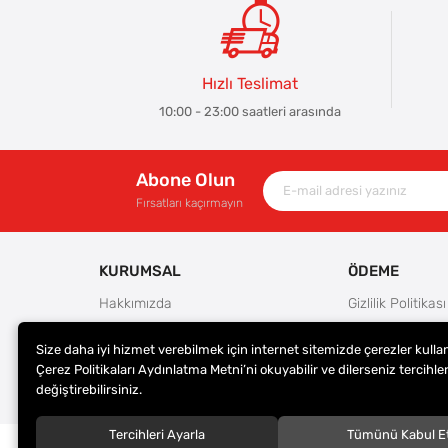
Hızlı Teslimat
10:00 - 23:00 saatleri arasında
Abone Olun
Fırsatları kaçırmayın
KURUMSAL
ÖDEME
Hakkımızda
Gizlilik Politikası
Güvenlik
Kullanım Koşulla
Size daha iyi hizmet verebilmek için internet sitemizde çerezler kulla
Teslimat ve İade Şartları
Ödeme Seçenek
Çerez Politikaları Aydınlatma Metni’ni okuyabilir ve dilerseniz tercihler
Kargo Seçenekleri
Satış Sözleşmes
değiştirebilirsiniz.
Tercihleri Ayarla
Tümünü Kabul E
© 2023
ER-LAS Oto Jant ve Lastik - Yunus ULAŞ
. Tüm hakl