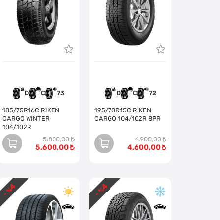
D
C
73
D
C
72
185/75R16C RIKEN
195/70R15C RIKEN
CARGO WINTER
CARGO 104/102R 8PR
104/102R
5.800,00
4.900,00
5.600,00
4.600,00
4
4
- %
- %