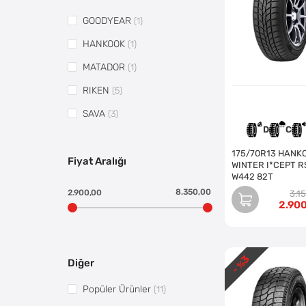
GOODYEAR
(1)
HANKOOK
(1)
MATADOR
(1)
RIKEN
(5)
SAVA
(3)
D
C
175/70R13 HANKOOK
Fiyat Aralığı
WINTER I*CEPT R
W442 82T
8.350,00
2.900,00
3.1
2.90
3
Diğer
- %
Popüler Ürünler
(11)