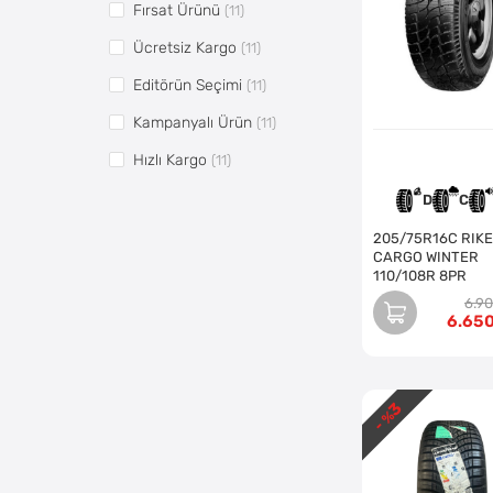
Fırsat Ürünü
(11)
Ücretsiz Kargo
(11)
Editörün Seçimi
(11)
Kampanyalı Ürün
(11)
Hızlı Kargo
(11)
Vitrin 1
(5)
D
C
Vitrin2
(5)
205/75R16C RIKEN
CARGO WINTER
Vitrin 3
(1)
110/108R 8PR
6.9
Pazaryerine Aktarılsın
(11)
6.65
3
- %