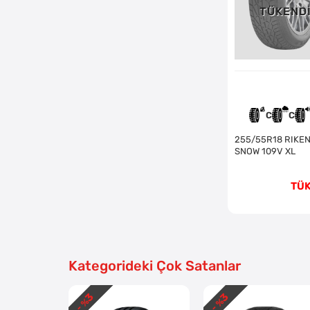
TÜKEND
C
C
255/55R18 RIKEN SUV
SNOW 109V XL
TÜ
Kategorideki Çok Satanlar
3
3
- %
- %