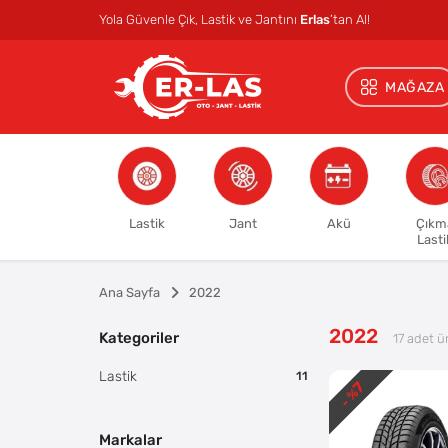
Yola Güvenle Çık, Lastik ve Jantını
Erlas
’tan Al!
MAĞAZA
Lastik
Jant
Akü
Çıkm
Lasti
Ana Sayfa
2022
2022
Kategoriler
17
adet ü
Lastik
11
7
- %
Markalar