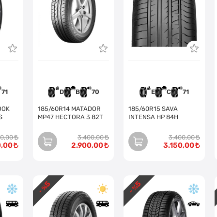
71
D
B
70
E
C
71
185/60R14 MATADOR
185/60R15 SAVA
S
MP47 HECTORA 3 82T
INTENSA HP 84H
50,00
3.400,00
3.400,00
0,00
2.900,00
3.150,00
5
5
- %
- %