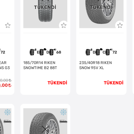
TÜKENDI
TÜKENDI
72
E
D
68
D
C
72
EAR
185/70R14 RIKEN
235/40R18 RIKEN
NS G3
SNOWTIME B2 88T
SNOW 95V XL
50,00
TÜKENDİ
TÜKENDİ
0,00