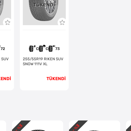
I
TÜKENDI
72
C
C
73
255/55R19 RIKEN SUV
SNOW 111V XL
KENDİ
TÜKENDİ
3
3
- %
- %
-