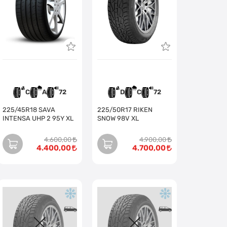
C
A
72
D
C
72
225/45R18 SAVA
225/50R17 RIKEN
INTENSA UHP 2 95Y XL
SNOW 98V XL
4.600,00
4.900,00
4.400,00
4.700,00