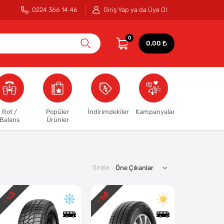
0224 366 14 46
Giriş Yap ya da Üye Ol
0
0,00
Rot /
Popüler
İndirimdekiler
Kampanyalar
Balans
Ürünler
Sırala
3
6
- %
- %