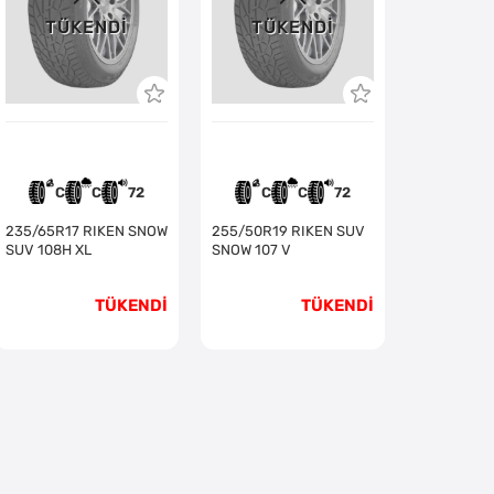
TÜKENDI
TÜKENDI
C
C
72
C
C
72
235/65R17 RIKEN SNOW
255/50R19 RIKEN SUV
SUV 108H XL
SNOW 107 V
TÜKENDİ
TÜKENDİ