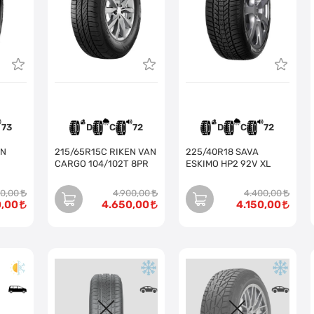
73
D
C
72
D
C
72
215/65R15C RIKEN VAN
225/40R18 SAVA
CARGO 104/102T 8PR
ESKIMO HP2 92V XL
00,00
4.900,00
4.400,00
0,00
4.650,00
4.150,00