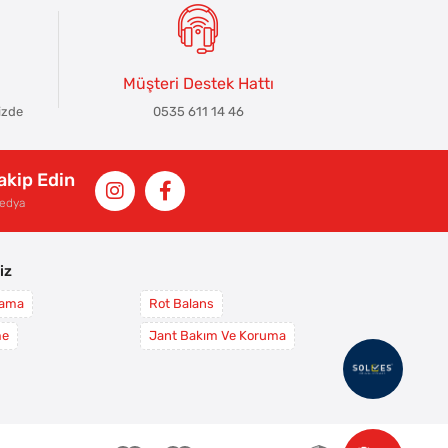
Müşteri Destek Hattı
izde
0535 611 14 46
Takip Edin
Medya
iz
yama
Rot Balans
me
Jant Bakım Ve Koruma