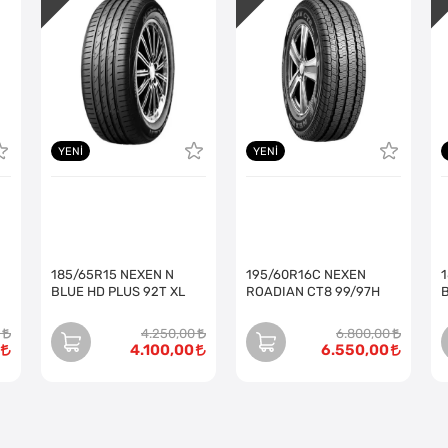
YENI
YENI
185/65R15 NEXEN N
195/60R16C NEXEN
BLUE HD PLUS 92T XL
ROADIAN CT8 99/97H
4.250,00
6.800,00
4.100,00
6.550,00