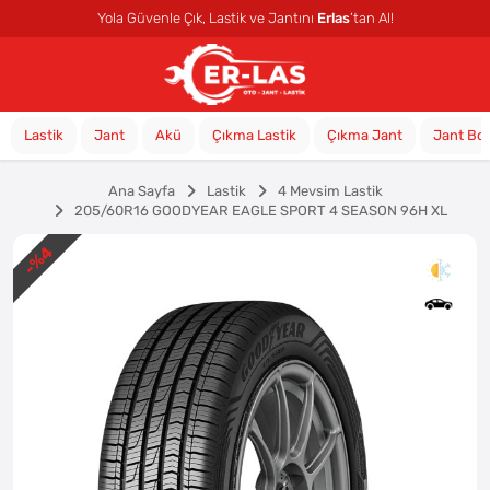
Yola Güvenle Çık, Lastik ve Jantını
Erlas
’tan Al!
Lastik
Jant
Akü
Çıkma Lastik
Çıkma Jant
Jant Bo
Ana Sayfa
Lastik
4 Mevsim Lastik
205/60R16 GOODYEAR EAGLE SPORT 4 SEASON 96H XL
%4
-