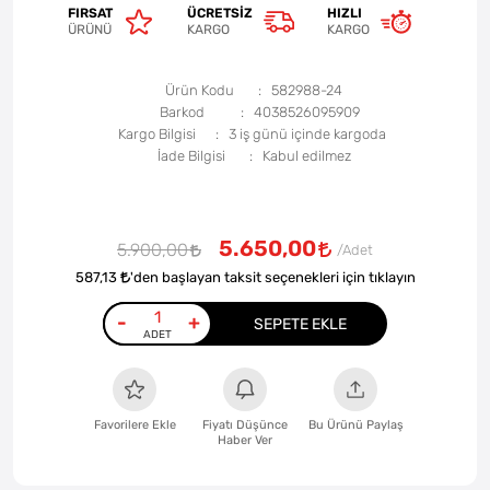
FIRSAT
ÜCRETSIZ
HIZLI
ÜRÜNÜ
KARGO
KARGO
Ürün Kodu
582988-24
Barkod
4038526095909
Kargo Bilgisi
3 iş günü içinde kargoda
İade Bilgisi
5.650,00
5.900,00
587,13
'den başlayan taksit seçenekleri için tıklayın
-
+
SEPETE EKLE
Favorilere Ekle
Fiyatı Düşünce
Bu Ürünü Paylaş
Haber Ver