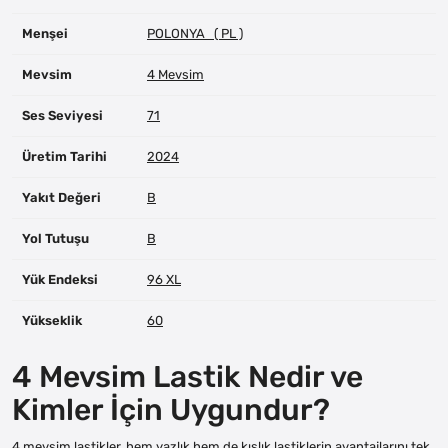
Menşei
POLONYA ( PL )
Mevsim
4 Mevsim
Ses Seviyesi
71
Üretim Tarihi
2024
Yakıt Değeri
B
Yol Tutuşu
B
Yük Endeksi
96 XL
Yükseklik
60
4 Mevsim Lastik Nedir ve
Kimler İçin Uygundur?
4 mevsim lastikler, hem yazlık hem de kışlık lastiklerin avantajlarını tek