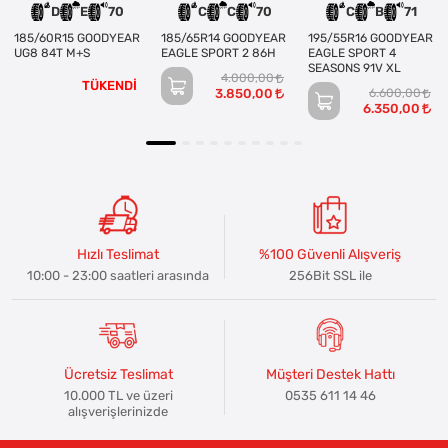
D
E
70
C
C
70
C
B
71
185/60R15 GOODYEAR
185/65R14 GOODYEAR
195/55R16 GOODYEAR
UG8 84T M+S
EAGLE SPORT 2 86H
EAGLE SPORT 4
SEASONS 91V XL
4.000,00
TÜKENDİ
3.850,00
6.600,00
6.350,00
Hızlı Teslimat
%100 Güvenli Alışveriş
10:00 - 23:00 saatleri arasında
256Bit SSL ile
Ücretsiz Teslimat
Müşteri Destek Hattı
10.000 TL ve üzeri
0535 611 14 46
alışverişlerinizde