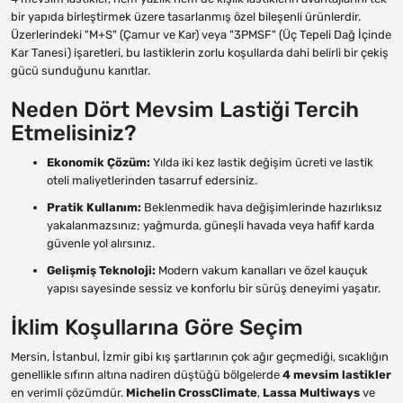
bir yapıda birleştirmek üzere tasarlanmış özel bileşenli ürünlerdir.
Üzerlerindeki "M+S" (Çamur ve Kar) veya "3PMSF" (Üç Tepeli Dağ İçinde
Kar Tanesi) işaretleri, bu lastiklerin zorlu koşullarda dahi belirli bir çekiş
gücü sunduğunu kanıtlar.
Neden Dört Mevsim Lastiği Tercih
Etmelisiniz?
Ekonomik Çözüm:
Yılda iki kez lastik değişim ücreti ve lastik
oteli maliyetlerinden tasarruf edersiniz.
Pratik Kullanım:
Beklenmedik hava değişimlerinde hazırlıksız
yakalanmazsınız; yağmurda, güneşli havada veya hafif karda
güvenle yol alırsınız.
Gelişmiş Teknoloji:
Modern vakum kanalları ve özel kauçuk
yapısı sayesinde sessiz ve konforlu bir sürüş deneyimi yaşatır.
İklim Koşullarına Göre Seçim
Mersin, İstanbul, İzmir gibi kış şartlarının çok ağır geçmediği, sıcaklığın
genellikle sıfırın altına nadiren düştüğü bölgelerde
4 mevsim lastikler
en verimli çözümdür.
Michelin CrossClimate
,
Lassa Multiways
ve