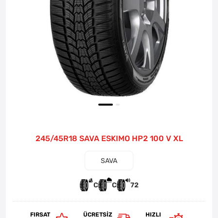
245/45R18 SAVA ESKIMO HP2 100 V XL
SAVA
C
C
72
FIRSAT
ÜCRETSIZ
HIZLI