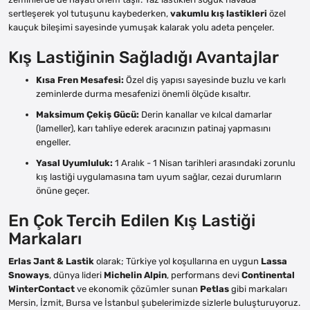
sertleşerek yol tutuşunu kaybederken,
vakumlu kış lastikleri
özel
kauçuk bileşimi sayesinde yumuşak kalarak yolu adeta pençeler.
Kış Lastiğinin Sağladığı Avantajlar
Kısa Fren Mesafesi:
Özel diş yapısı sayesinde buzlu ve karlı
zeminlerde durma mesafenizi önemli ölçüde kısaltır.
Maksimum Çekiş Gücü:
Derin kanallar ve kılcal damarlar
(lameller), karı tahliye ederek aracınızın patinaj yapmasını
engeller.
Yasal Uyumluluk:
1 Aralık - 1 Nisan tarihleri arasındaki zorunlu
kış lastiği uygulamasına tam uyum sağlar, cezai durumların
önüne geçer.
En Çok Tercih Edilen Kış Lastiği
Markaları
Erlas Jant & Lastik
olarak; Türkiye yol koşullarına en uygun
Lassa
Snoways
, dünya lideri
Michelin Alpin
, performans devi
Continental
WinterContact
ve ekonomik çözümler sunan
Petlas
gibi markaları
Mersin, İzmit, Bursa ve İstanbul şubelerimizde sizlerle buluşturuyoruz.