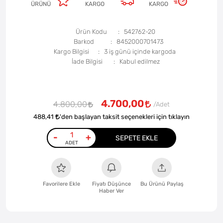
ÜRÜNÜ
KARGO
KARGO
Ürün Kodu
542762-20
Barkod
8452000701473
Kargo Bilgisi
3 iş günü içinde kargoda
İade Bilgisi
4.700,00
4.800,00
488,41
'den başlayan taksit seçenekleri için tıklayın
-
+
SEPETE EKLE
Favorilere Ekle
Fiyatı Düşünce
Bu Ürünü Paylaş
Haber Ver