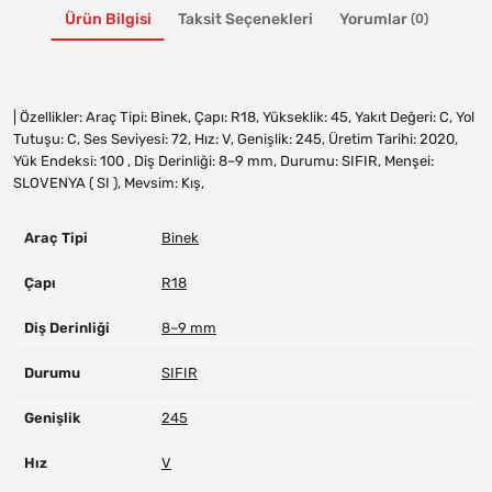
Ürün Bilgisi
Taksit Seçenekleri
Yorumlar
(0)
| Özellikler: Araç Tipi: Binek, Çapı: R18, Yükseklik: 45, Yakıt Değeri: C, Yol
Tutuşu: C, Ses Seviyesi: 72, Hız: V, Genişlik: 245, Üretim Tarihi: 2020,
Yük Endeksi: 100 , Diş Derinliği: 8–9 mm, Durumu: SIFIR, Menşei:
SLOVENYA ( SI ), Mevsim: Kış,
Araç Tipi
Binek
Çapı
R18
Diş Derinliği
8–9 mm
Durumu
SIFIR
Genişlik
245
Hız
V