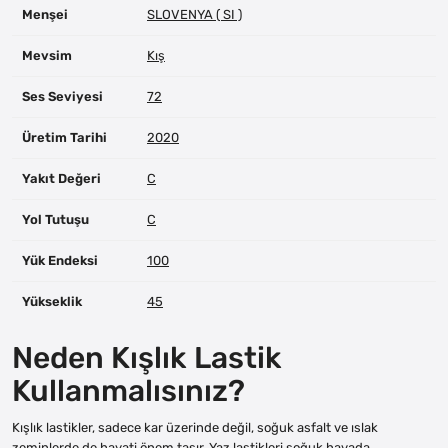
Menşei
SLOVENYA ( SI )
Mevsim
Kış
Ses Seviyesi
72
Üretim Tarihi
2020
Yakıt Değeri
C
Yol Tutuşu
C
Yük Endeksi
100
Yükseklik
45
Neden Kışlık Lastik
Kullanmalısınız?
Kışlık lastikler, sadece kar üzerinde değil, soğuk asfalt ve ıslak
zeminlerde de hayati önem taşır. Yaz lastikleri soğuk havada