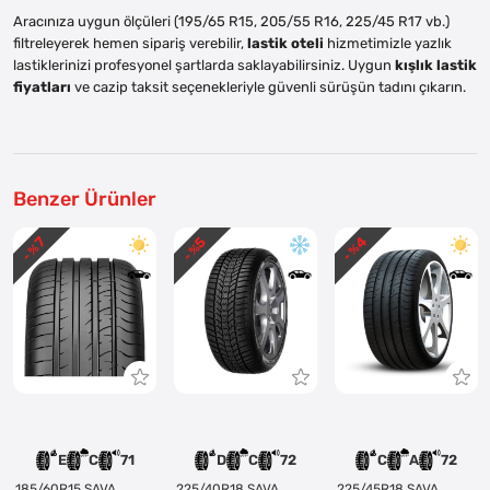
Aracınıza uygun ölçüleri (195/65 R15, 205/55 R16, 225/45 R17 vb.)
filtreleyerek hemen sipariş verebilir,
lastik oteli
hizmetimizle yazlık
lastiklerinizi profesyonel şartlarda saklayabilirsiniz. Uygun
kışlık lastik
fiyatları
ve cazip taksit seçenekleriyle güvenli sürüşün tadını çıkarın.
Benzer Ürünler
4
5
7
- %
- %
- %
E
C
71
D
C
72
C
A
72
185/60R15 SAVA
225/40R18 SAVA
225/45R18 SAVA