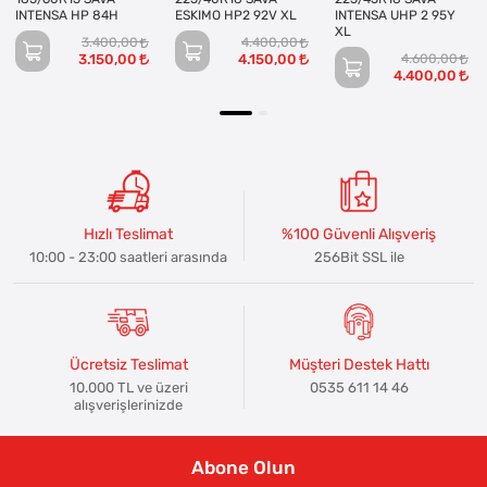
INTENSA HP 84H
ESKIMO HP2 92V XL
INTENSA UHP 2 95Y
XL
3.400,00
4.400,00
3.150,00
4.150,00
4.600,00
4.400,00
Hızlı Teslimat
%100 Güvenli Alışveriş
10:00 - 23:00 saatleri arasında
256Bit SSL ile
Ücretsiz Teslimat
Müşteri Destek Hattı
10.000 TL ve üzeri
0535 611 14 46
alışverişlerinizde
Abone Olun